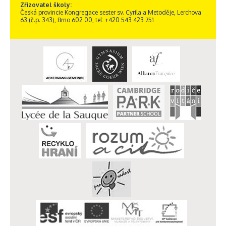
Zřizovatel školy:
Česká provincie Kongregace sester sv. Cyrila a Metoděje, Lerchova
63 (č.p. 343), Brno 602 00, tel: +420 543 423 751