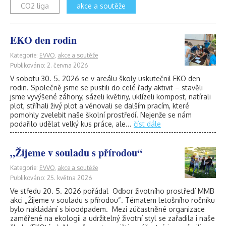
CO2 liga
akce a soutěže
EKO den rodin
Kategorie:
EVVO
,
akce a soutěže
Publikováno: 2. června 2026
V sobotu 30. 5. 2026 se v areálu školy uskutečnil EKO den
rodin. Společně jsme se pustili do celé řady aktivit – stavěli
jsme vyvýšené záhony, sázeli květiny, uklízeli kompost, natírali
plot, stříhali živý plot a věnovali se dalším pracím, které
pomohly zvelebit naše školní prostředí. Nejenže se nám
podařilo udělat velký kus práce, ale...
číst dále
„Žijeme v souladu s přírodou“
Kategorie:
EVVO
,
akce a soutěže
Publikováno: 25. května 2026
Ve středu 20. 5. 2026 pořádal Odbor životního prostředí MMB
akci „Žijeme v souladu s přírodou“. Tématem letošního ročníku
bylo nakládání s bioodpadem. Mezi zúčastněné organizace
zaměřené na ekologii a udržitelný životní styl se zařadila i naše