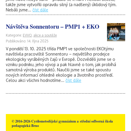
takže jsme vytvořili opravdu silný (a nadšený) úklidový tým.
Nebáli jsme...
číst dále
Návštěva Sonnentoru – PMP1 + EKO
Kategorie:
EVVO
,
akce a soutěže
Publikováno: 14. října 2025
V pondělí 13. 10. 2025 třída PMP1 ve společnosti EKOtýmu
navštívila pracoviště Sonnentoru – největšího prodejce
ekologicky vyráběných čajů v Evropě. Dozvěděli jsme se o
vzniku podniku, jeho vývoji a pak hlavně o tom, jak probíhá
samotná výroba produktů. Naučili jsme se také spoustu
nových informací ohledně ekologie a životního prostředí.
Celou akci všichni hodnotíme...
číst dále
© 2016-2026 Cyrilometodějské gymnázium a střední odborná škola
pedagogická Brno