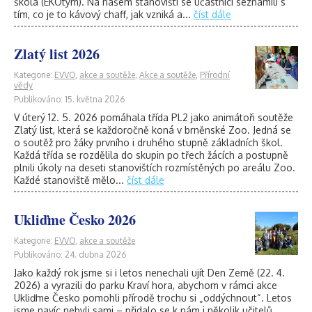
škola (EKOtým). Na našem stanovišti se účastníci seznámili s
tím, co je to kávový chaff, jak vzniká a...
číst dále
Zlatý list 2026
Kategorie:
EVVO
,
akce a soutěže
,
Akce a soutěže
,
Přírodní
vědy
Publikováno: 15. května 2026
V úterý 12. 5. 2026 pomáhala třída PL2 jako animátoři soutěže
Zlatý list, která se každoročně koná v brněnské Zoo. Jedná se
o soutěž pro žáky prvního i druhého stupně základních škol.
Každá třída se rozdělila do skupin po třech žácích a postupně
plnili úkoly na deseti stanovištích rozmístěných po areálu Zoo.
Každé stanoviště mělo...
číst dále
Ukliďme Česko 2026
Kategorie:
EVVO
,
akce a soutěže
Publikováno: 24. dubna 2026
Jako každý rok jsme si i letos nenechali ujít Den Země (22. 4.
2026) a vyrazili do parku Kraví hora, abychom v rámci akce
Ukliďme Česko pomohli přírodě trochu si „oddýchnout“. Letos
jsme navíc nebyli sami – přidalo se k nám i několik učitelů,