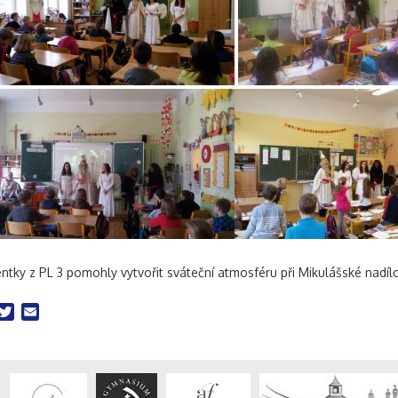
ntky z PL 3 pomohly vytvořit sváteční atmosféru při Mikulášské nadílc
acebook
Twitter
Email