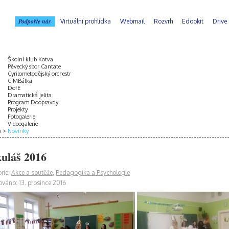
Podpořte nás
Virtuální prohlídka
Webmail
Rozvrh
Edookit
Drive
Školní klub Kotva
Pěvecký sbor Cantate
Cyrilometodějský orchestr
CiMBálka
DofE
Dramatická jelita
Program Doopravdy
Projekty
Fotogalerie
Videogalerie
y
Novinky
uláš 2016
rie:
Akce a soutěže
,
Pedagogika a Psychologie
ováno: 13. prosince 2016