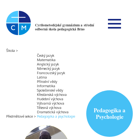
Cyrilometodějské gymnázium a střední
odborná škola pedagogická Brno
Škola
Český jazyk
Matematika
Anglický jazyk
Německý jazyk
Francouzský jazyk
Latina
Přírodní vědy
Informatika
Společenské vědy
Křesťanská výchova
Hudební výchova
Výtvarná výchova
Tělesná výchova
Pedagogika a
Dramatická výchova
Psychologie
Předmětové sekce
Pedagogika a psychologie