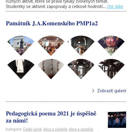
různých aktivit, které se právě týkaly zvolených témat.
Studentky se aktivně zapojovaly a celkově hodnotí...
číst dále
Památník J.A.Komenského PMP1a2
Zobrazit galerii
Pedagogická poema 2021 je úspěšně
za námi!
Kategorie:
Český jazyk
,
Akce a soutěže
,
Akce a soutěže
,