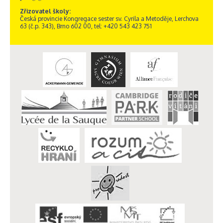
Zřizovatel školy:
Česká provincie Kongregace sester sv. Cyrila a Metoděje, Lerchova
63 (č.p. 343), Brno 602 00, tel: +420 543 423 751