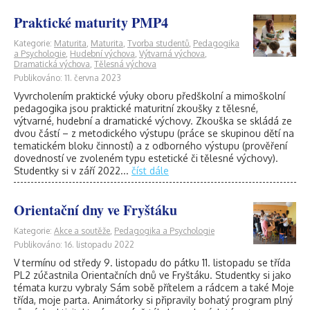
Praktické maturity PMP4
Kategorie:
Maturita
,
Maturita
,
Tvorba studentů
,
Pedagogika
a Psychologie
,
Hudební výchova
,
Výtvarná výchova
,
Dramatická výchova
,
Tělesná výchova
Publikováno: 11. června 2023
Vyvrcholením praktické výuky oboru předškolní a mimoškolní
pedagogika jsou praktické maturitní zkoušky z tělesné,
výtvarné, hudební a dramatické výchovy. Zkouška se skládá ze
dvou částí – z metodického výstupu (práce se skupinou dětí na
tematickém bloku činností) a z odborného výstupu (prověření
dovedností ve zvoleném typu estetické či tělesné výchovy).
Studentky si v září 2022...
číst dále
Orientační dny ve Fryštáku
Kategorie:
Akce a soutěže
,
Pedagogika a Psychologie
Publikováno: 16. listopadu 2022
V termínu od středy 9. listopadu do pátku 11. listopadu se třída
PL2 zúčastnila Orientačních dnů ve Fryštáku. Studentky si jako
témata kurzu vybraly Sám sobě přítelem a rádcem a také Moje
třída, moje parta. Animátorky si připravily bohatý program plný