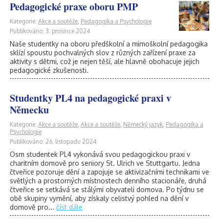
Pedagogické praxe oboru PMP
Kategorie:
Akce a soutěže
,
Pedagogika a Psychologie
Publikováno: 3. prosince 2024
Naše studentky na oboru předškolní a mimoškolní pedagogika
sklízí spoustu pochvalných slov z různých zařízení praxe za
aktivity s dětmi, což je nejen těší, ale hlavně obohacuje jejich
pedagogické zkušenosti.
Studentky PL4 na pedagogické praxi v
Německu
Kategorie:
Akce a soutěže
,
Akce a soutěže
,
Německý jazyk
,
Pedagogika a
Psychologie
Publikováno: 26. listopadu 2024
Osm studentek PL4 vykonává svou pedagogickou praxi v
charitním domově pro seniory St. Ulrich ve Stuttgartu. Jedna
čtveřice pozoruje dění a zapojuje se aktivizačními technikami ve
světlých a prostorných místnostech denního stacionáře, druhá
čtveřice se setkává se stálými obyvateli domova. Po týdnu se
obě skupiny vymění, aby získaly celistvý pohled na dění v
domově pro...
číst dále