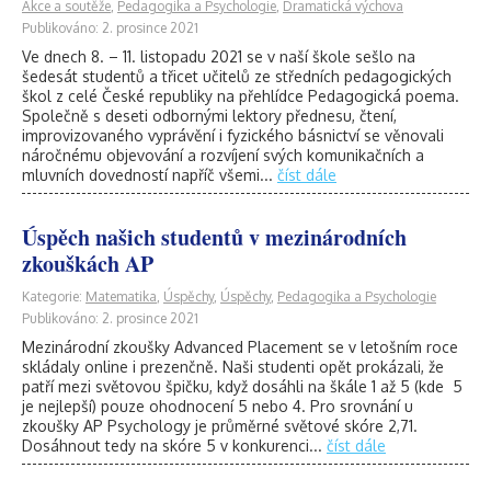
Akce a soutěže
,
Pedagogika a Psychologie
,
Dramatická výchova
Publikováno: 2. prosince 2021
Ve dnech 8. – 11. listopadu 2021 se v naší škole sešlo na
šedesát studentů a třicet učitelů ze středních pedagogických
škol z celé České republiky na přehlídce Pedagogická poema.
Společně s deseti odbornými lektory přednesu, čtení,
improvizovaného vyprávění i fyzického básnictví se věnovali
náročnému objevování a rozvíjení svých komunikačních a
mluvních dovedností napříč všemi...
číst dále
Úspěch našich studentů v mezinárodních
zkouškách AP
Kategorie:
Matematika
,
Úspěchy
,
Úspěchy
,
Pedagogika a Psychologie
Publikováno: 2. prosince 2021
Mezinárodní zkoušky Advanced Placement se v letošním roce
skládaly online i prezenčně. Naši studenti opět prokázali, že
patří mezi světovou špičku, když dosáhli na škále 1 až 5 (kde 5
je nejlepší) pouze ohodnocení 5 nebo 4. Pro srovnání u
zkoušky AP Psychology je průměrné světové skóre 2,71.
Dosáhnout tedy na skóre 5 v konkurenci...
číst dále