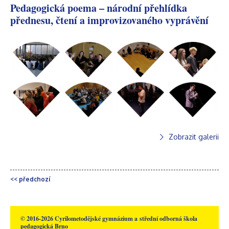
Pedagogická poema – národní přehlídka
přednesu, čtení a improvizovaného vyprávění
Zobrazit galerii
<< předchozí
© 2016-2026 Cyrilometodějské gymnázium a střední odborná škola
pedagogická Brno