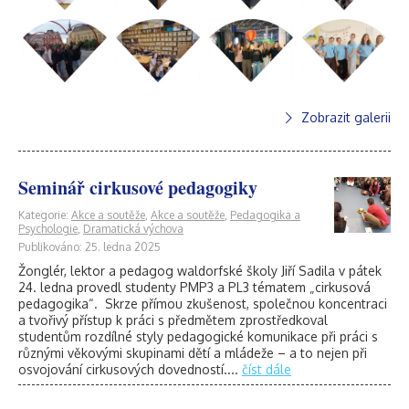
Zobrazit galerii
Seminář cirkusové pedagogiky
Kategorie:
Akce a soutěže
,
Akce a soutěže
,
Pedagogika a
Psychologie
,
Dramatická výchova
Publikováno: 25. ledna 2025
Žonglér, lektor a pedagog waldorfské školy Jiří Sadila v pátek
24. ledna provedl studenty PMP3 a PL3 tématem „cirkusová
pedagogika“. Skrze přímou zkušenost, společnou koncentraci
a tvořivý přístup k práci s předmětem zprostředkoval
studentům rozdílné styly pedagogické komunikace při práci s
různými věkovými skupinami dětí a mládeže – a to nejen při
osvojování cirkusových dovedností....
číst dále