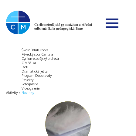
Cyrilometodějské gymnázium a střední
odborná škola pedagogická Brno
Školní klub Kotva
Pěvecký sbor Cantate
Cyrilometodějský orchestr
CiMBálka
DofE
Dramatická jelita
Program Doopravdy
Projekty
Fotogalerie
Videogalerie
Aktivity
Novinky