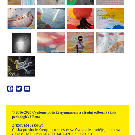
Facebook
Twitter
Email
© 2016-2026 Cyrilometodějské gymnázium a střední odborná škola
pedagogická Brno
Zřizovatel školy:
Česká provincie Kongregace sester sv. Cyrila a Metoděje, Lerchova
63 (č.p. 343), Brno 602 00, tel: +420 543 423 751