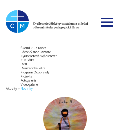
Cyrilometodějské gymnázium a střední
odborná škola pedagogická Brno
Školní klub Kotva
Pěvecký sbor Cantate
Cyrilometodějský orchestr
CiMBálka
DofE
Dramatická jelita
Program Doopravdy
Projekty
Fotogalerie
Videogalerie
Aktivity
Novinky