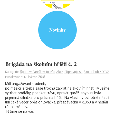
Novinky
Brigáda na školním hřišti č. 2
Kategorie:
Sportovní areál sv. Josefa
,
Akce
,
Připravuje se
,
Školní klub KOTVA
Publikováno: 17. května 2018
Milí angažovaní studenti,
po měsíci je třeba zase trochu zabrat na školním hřišti. Musíme
vytrhat bodláky, posekat trávu, opravit garáž, aby v ní byla
příjemná dílnička pro práci na hřišti. Na všechny ochotné mladé
lidi čeká večer opět grilovačka, přespávačka v klubu a v neděli
ráno i mše sv.
Těšíme se na vás