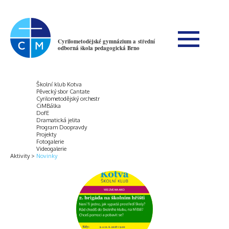
Cyrilometodějské gymnázium a střední
odborná škola pedagogická Brno
Školní klub Kotva
Pěvecký sbor Cantate
Cyrilometodějský orchestr
CiMBálka
DofE
Dramatická jelita
Program Doopravdy
Projekty
Fotogalerie
Videogalerie
Aktivity
Novinky