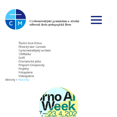
Cyrilometodějské gymnázium a střední
odborná škola pedagogická Brno
Školní klub Kotva
Pěvecký sbor Cantate
Cyrilometodějský orchestr
CiMBálka
DofE
Dramatická jelita
Program Doopravdy
Projekty
Fotogalerie
Videogalerie
Aktivity
Novinky