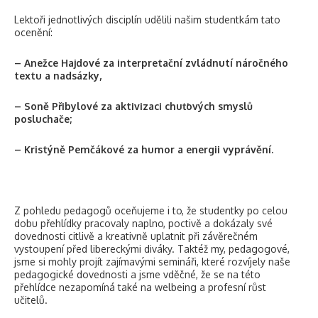
Lektoři jednotlivých disciplín udělili našim studentkám tato
ocenění:
– Anežce Hajdové za interpretační zvládnutí náročného
textu a nadsázky,
– Soně Přibylové za aktivizaci chuťových smyslů
posluchače;
– Kristýně Pemčákové za humor a energii vyprávění.
Z pohledu pedagogů oceňujeme i to, že studentky po celou
dobu přehlídky pracovaly naplno, poctivě a dokázaly své
dovednosti citlivě a kreativně uplatnit při závěrečném
vystoupení před libereckými diváky. Taktéž my, pedagogové,
jsme si mohly projít zajímavými semináři, které rozvíjely naše
pedagogické dovednosti a jsme vděčné, že se na této
přehlídce nezapomíná také na welbeing a profesní růst
učitelů.