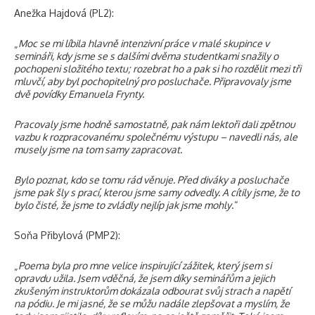
Anežka Hajdová (PL2):
„
Moc se mi líbila hlavně intenzivní práce v malé skupince v
semináři, kdy jsme se s dalšími dvěma studentkami snažily o
pochopeni složitého textu; rozebrat ho a pak si ho rozdělit mezi tři
mluvčí, aby byl pochopitelný pro posluchače. Připravovaly jsme
dvě povídky Emanuela Frynty.
Pracovaly jsme hodně samostatně, pak nám lektoři dali zpětnou
vazbu k rozpracovanému společnému výstupu – navedli nás, ale
musely jsme na tom samy zapracovat.
Bylo poznat, kdo se tomu rád věnuje. Před diváky a posluchače
jsme pak šly s prací, kterou jsme samy odvedly. A cítily jsme, že to
bylo čisté, že jsme to zvládly nejlíp jak jsme mohly
.“
Soňa Přibylová (PMP2):
„
Poema byla pro mne velice inspirující zážitek, který jsem si
opravdu užila. Jsem vděčná, že jsem díky seminářům a jejich
zkušeným instruktorům dokázala odbourat svůj strach a napětí
na pódiu. Je mi jasné, že se můžu nadále zlepšovat a myslím, že