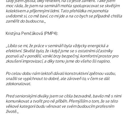
tady jsem zjistila, díky reflexím, na co ještě zaměřit. Také jsem
moc ráda, že jsem na semináři mohla spolupracovat se skvělým
kolektivem a příjemnými lidmi. Tato přehlídka mi pomohla
uvědomit si, co mě baví, co mi jde a na co bych se případně chtěla
zaměřit do budoucna.
„
Kristýna Pemčáková (PMP4):
„
Líbilo se mi, že práce v semináři byla vždycky energická a
efektivní. Skvělé bylo, že i když jsme se s ostatními účastníky
poznali až v pondělí, vznikl brzy bezpečný, komfortní prostor pro
zkoušení improvizací, a díky tomu jsme do všeho šli naplno.
Po celou dobu nám lektoři dávali konstruktivní zpětnou vazbu,
snažili se vypíchnout to dobré, ale zároveň to, v čem se dál
zdokonalovat.
Pred seniorskými diváky jsem se cítila bezvadně, bavilo mě s nimi
komunikovat a tvořit pro ně příběh. Přemýšlím o tom, že se této
věkové kategorii budu věnovat ve svém budoucím profesním
životě.
„