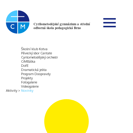
Cyrilometodějské gymnázium a střední
odborná škola pedagogická Brno
Školní klub Kotva
Pěvecký sbor Cantate
Cyrilometodějský orchestr
CiMBálka
DofE
Dramatická jelita
Program Doopravdy
Projekty
Fotogalerie
Videogalerie
Aktivity
Novinky