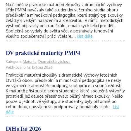
Na úspěšné praktické maturitní zkoušky z dramatické výchovy
třídy PMP4 navázaly také studentky večerního studia oboru
předškolní a mimoškolní pedagogika, které stejný typ zkoušky
zvládly s velkým nasazením a kreativitou. V rámci metodických
výstupů připravily pestrou škálu tematických lekcí pro děti.
Společně se vydaly do světa včel a poznávaly fungování
včelího společenství i práci včelaře,...
číst dále
DV praktické maturity PMP4
Kategorie:
Maturita
,
Dramatická výchova
Publikováno: 12. května 2026
Praktické maturitní zkoušky z dramatické výchovy letošních
čtvrťáků oboru předškolní a mimoškolní pedagogika se nesly
ve výjimečné atmosféře podpory, spolupráce a sounáležitosti.
K maturitě přistoupilo sedm studentek, které společně vytvořily
prostředí, jež dalece přesahovalo běžný rámec zkoušky. Nešlo
pouze o jednotlivé výstupy, ale studentky byly přítomné po
celou dobu, navzájem se podporovaly, pomáhaly si při...
číst
dále
DiHuTaj 2026