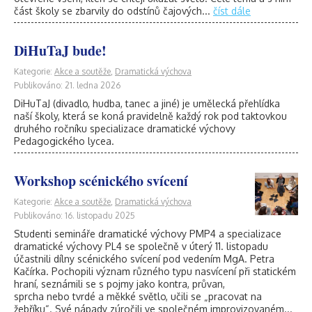
část školy se zbarvily do odstínů čajových...
číst dále
DiHuTaJ bude!
Kategorie:
Akce a soutěže
,
Dramatická výchova
Publikováno: 21. ledna 2026
DiHuTaJ (divadlo, hudba, tanec a jiné) je umělecká přehlídka
naší školy, která se koná pravidelně každý rok pod taktovkou
druhého ročníku specializace dramatické výchovy
Pedagogického lycea.
Workshop scénického svícení
Kategorie:
Akce a soutěže
,
Dramatická výchova
Publikováno: 16. listopadu 2025
Studenti semináře dramatické výchovy PMP4 a specializace
dramatické výchovy PL4 se společně v úterý 11. listopadu
účastnili dílny scénického svícení pod vedením MgA. Petra
Kačírka. Pochopili význam různého typu nasvícení při statickém
hraní, seznámili se s pojmy jako kontra, průvan,
sprcha nebo tvrdé a měkké světlo, učili se „pracovat na
žebříku“. Své nápady zúročili ve společném improvizovaném...