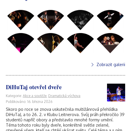
Zobrazit galerii
DiHuTaj otevřel dveře
Kategorie:
Akce a soutěže
,
Dramatická výchova
Publikováno: 16. března 2026
Skoro po roce se znova uskutečnila multižánrová přehlídka
DiHuTaJ, a to 26. 2. v Klubu Leitnerova. Svůj práh překročilo 39
studentů napříč obory a představilo mnohé formy umění.
Téma tohoto roku byly dveře, konkrétně světle zelené,
otevřené všem, kteří se chtějí ukázat světu. Celé téma a s ním