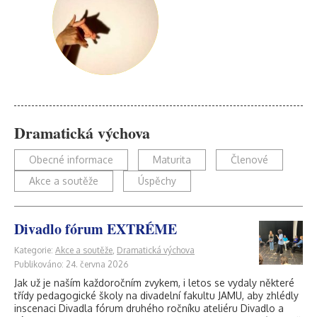
Dramatická výchova
Obecné informace
Maturita
Členové
Akce a soutěže
Úspěchy
Divadlo fórum EXTRÉME
Kategorie:
Akce a soutěže
,
Dramatická výchova
Publikováno: 24. června 2026
Jak už je naším každoročním zvykem, i letos se vydaly některé
třídy pedagogické školy na divadelní fakultu JAMU, aby zhlédly
inscenaci Divadla fórum druhého ročníku ateliéru Divadlo a