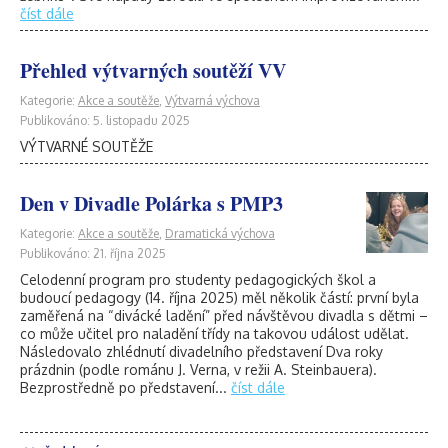
číst dále
Přehled výtvarných soutěží VV
Kategorie:
Akce a soutěže
,
Výtvarná výchova
Publikováno: 5. listopadu 2025
VÝTVARNÉ SOUTĚŽE
Den v Divadle Polárka s PMP3
Kategorie:
Akce a soutěže
,
Dramatická výchova
Publikováno: 21. října 2025
Celodenní program pro studenty pedagogických škol a
budoucí pedagogy (14. října 2025) měl několik částí: první byla
zaměřená na “divácké ladění” před návštěvou divadla s dětmi –
co může učitel pro naladění třídy na takovou událost udělat.
Následovalo zhlédnutí divadelního představení Dva roky
prázdnin (podle románu J. Verna, v režii A. Steinbauera).
Bezprostředně po představení...
číst dále