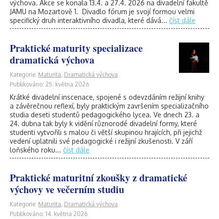
výchova. Akce se konala 13.4. a 27.4. 2026 na divadelní fakultě
JAMU na Mozartově 1. Divadlo fórum je svojí formou velmi
specifický druh interaktivního divadla, které dává...
číst dále
Praktické maturity specializace
dramatická výchova
Kategorie:
Maturita
,
Dramatická výchova
Publikováno: 25. května 2026
Krátké divadelní inscenace, spojené s odevzdáním režijní knihy
a závěrečnou reflexí, byly praktickým završením specializačního
studia deseti studentů pedagogického lycea. Ve dnech 23. a
24. dubna tak byly k vidění různorodé divadelní formy, které
studenti vytvořili s malou či větší skupinou hrajících, při jejichž
vedení uplatnili své pedagogické i režijní zkušenosti. V září
loňského roku...
číst dále
Praktické maturitní zkoušky z dramatické
výchovy ve večerním studiu
Kategorie:
Maturita
,
Dramatická výchova
Publikováno: 14. května 2026