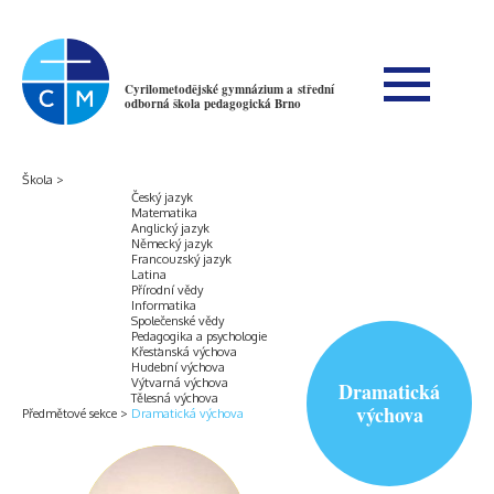
Cyrilometodějské gymnázium a střední
odborná škola pedagogická Brno
Škola
Český jazyk
Matematika
Anglický jazyk
Německý jazyk
Francouzský jazyk
Latina
Přírodní vědy
Informatika
Společenské vědy
Pedagogika a psychologie
Křesťanská výchova
Hudební výchova
Výtvarná výchova
Dramatická
Tělesná výchova
výchova
Předmětové sekce
Dramatická výchova