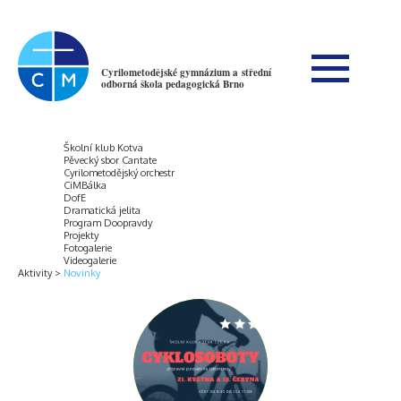
Cyrilometodějské gymnázium a střední
odborná škola pedagogická Brno
Školní klub Kotva
Pěvecký sbor Cantate
Cyrilometodějský orchestr
CiMBálka
DofE
Dramatická jelita
Program Doopravdy
Projekty
Fotogalerie
Videogalerie
Aktivity
Novinky