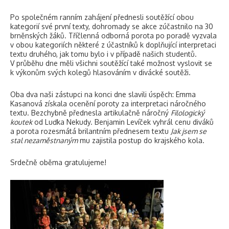
Po společném ranním zahájení přednesli soutěžící obou
kategorií své první texty, dohromady se akce zúčastnilo na 30
brněnských žáků. Tříčlenná odborná porota po poradě vyzvala
v obou kategoriích některé z účastníků k doplňující interpretaci
textu druhého, jak tomu bylo i v případě našich studentů.
V průběhu dne měli všichni soutěžící také možnost vyslovit se
k výkonům svých kolegů hlasováním v divácké soutěži.
Oba dva naši zástupci na konci dne slavili úspěch: Emma
Kasanová získala ocenění poroty za interpretaci náročného
textu. Bezchybně přednesla artikulačně náročný
Filologický
koutek
od Luďka Nekudy. Benjamin Levíček vyhrál cenu diváků
a porota rozesmátá brilantním přednesem textu
Jak jsem se
stal nezaměstnaným
mu zajistila postup do krajského kola.
Srdečně oběma gratulujeme!