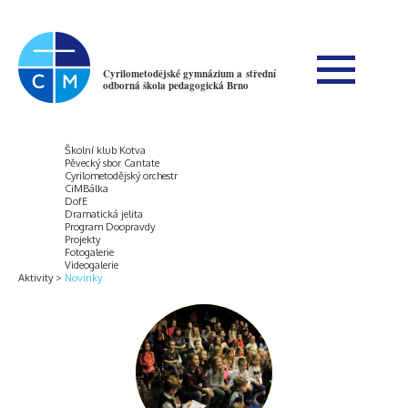
Cyrilometodějské gymnázium a střední
odborná škola pedagogická Brno
Školní klub Kotva
Pěvecký sbor Cantate
Cyrilometodějský orchestr
CiMBálka
DofE
Dramatická jelita
Program Doopravdy
Projekty
Fotogalerie
Videogalerie
Aktivity
Novinky