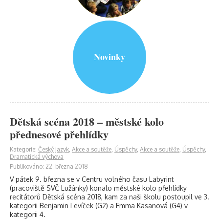
Novinky
Dětská scéna 2018 – městské kolo
přednesové přehlídky
Kategorie:
Český jazyk
,
Akce a soutěže
,
Úspěchy
,
Akce a soutěže
,
Úspěchy
,
Dramatická výchova
Publikováno: 22. března 2018
V pátek 9. března se v Centru volného času Labyrint
(pracoviště SVČ Lužánky) konalo městské kolo přehlídky
recitátorů Dětská scéna 2018, kam za naši školu postoupil ve 3.
kategorii Benjamin Levíček (G2) a Emma Kasanová (G4) v
kategorii 4.