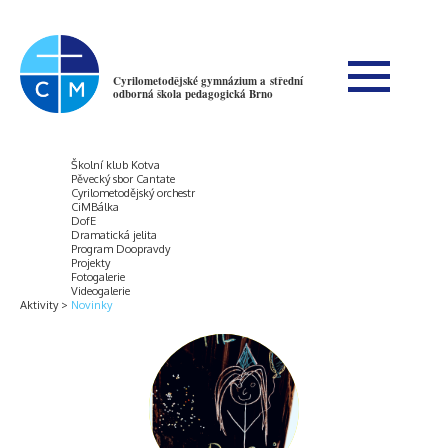
Cyrilometodějské gymnázium a střední
odborná škola pedagogická Brno
Školní klub Kotva
Pěvecký sbor Cantate
Cyrilometodějský orchestr
CiMBálka
DofE
Dramatická jelita
Program Doopravdy
Projekty
Fotogalerie
Videogalerie
Aktivity
Novinky