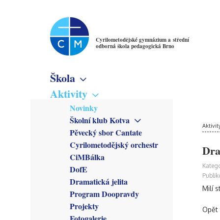
Cyrilometodějské gymnázium a střední
odborná škola pedagogická Brno
Škola
Základní informace
Aktivity
Virtuální prohlídka
Novinky
Školné
Školní klub Kotva
Denní studium
Poslání školy
Aktivit
Obecné informace
Pěvecký sbor Cantate
Večerní studium
Studijní obory
Členové
Cyrilometodějský orchestr
Gymnázium
Dra
Předmětové sekce
Kroužky
CiMBálka
Pedagogické lyceum
Český jazyk
Zřizovatel
Připravuje se
Katego
DofE
Předškolní a mimoškolní
Matematika
Školská rada
Co se stalo
Publik
pedagogika
Dramatická jelita
Anglický jazyk
Rada školy
Milí s
Program Doopravdy
Německý jazyk
CM Parlament
Francouzský jazyk
Projekty
Společenství přátel školy
Opět 
Latina
Fotogalerie