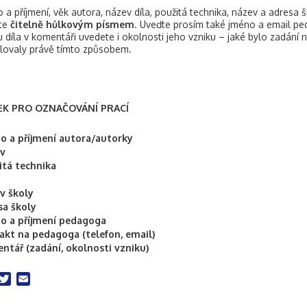
 a příjmení, věk autora, název díla, použitá technika, název a adresa šk
ňte
čitelně hůlkovým písmem
. Uveďte prosím také jméno a email p
u díla v komentáři uvedete i okolnosti jeho vzniku – jaké bylo zadání 
ovaly právě tímto způsobem.
EK PRO OZNAČOVÁNÍ PRACÍ
o a příjmení autora/autorky
v
itá technika
v školy
sa školy
o a příjmení pedagoga
akt na pedagoga (telefon, email)
ntář (zadání, okolnosti vzniku)
acebook
Twitter
Email