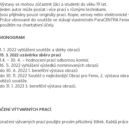
Výstavy se mohou zúčastnit žáci a studenti do věku 19 let.
Jeden autor může poslat i více prací s různými technikami.
Jsou přijímány pouze originály prací. Kopie, xeroxy nebo elektronic
Práce věnované do soutěže se stávají vlastnictvím ParaCENTRA Fenix a
použitím na charitativní účely.
RMONOGRAM
1. 1. 2022 vyhlášení soutěže a sbírky obrazů
15. 3. 2022 uzávěrka sběru prací
1.4. – 30. 4. – hodnocení prací odbornou komisí.
16. 5. 2022 vyhlášení výsledků nominovaných obrazů
do 30. 6. 2022 1. benefiční výstava obrazů
do 30. 11. 2022 Soutěž o nejkrásnější Obraz pro Fenix, 2. výstava obr
vítězů soutěže.
do 31. 1. 2023 3. benefiční výstava obrazů.
ČENÍ VÝTVARNÝCH PRACÍ:
značení výtvarných prací použijte prosím přiložený štítek. Každá prác