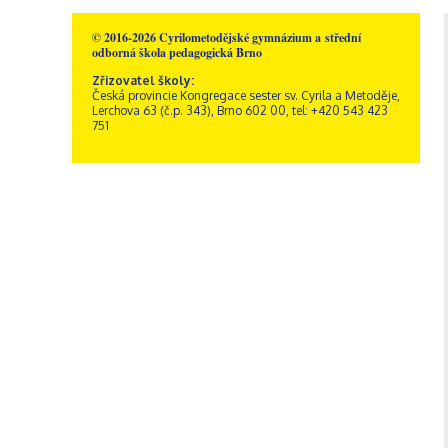
© 2016-2026 Cyrilometodějské gymnázium a střední
odborná škola pedagogická Brno
Zřizovatel školy:
Česká provincie Kongregace sester sv. Cyrila a Metoděje,
Lerchova 63 (č.p. 343), Brno 602 00, tel: +420 543 423
751