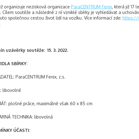
ž organizuje nezisková organizace
ParaCENTRUM Fenix
, která již 1
. Cílem soutěže a následně z ní vzniklé sbírky je vyhledávat a uchováva
outo společnou cestou život lidí na vozíku. Více informací zde:
https://
/
n uzávěrky soutěže: 15. 3. 2022.
IDLA SBÍRKY:
DATEL: ParaCENTRUM Fenix, z.s.
 libovolné
T: plošné práce, maximálně však 60 x 85 cm
ARNÁ TECHNIKA: libovolná
ÍNKY ÚČASTI: