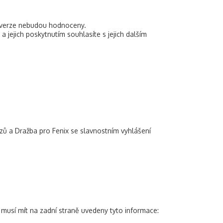
ké verze nebudou hodnoceny.
 jejich poskytnutím souhlasíte s jejich dalším
azů a Dražba pro Fenix se slavnostním vyhlášení
e musí mít na zadní straně uvedeny tyto informace: