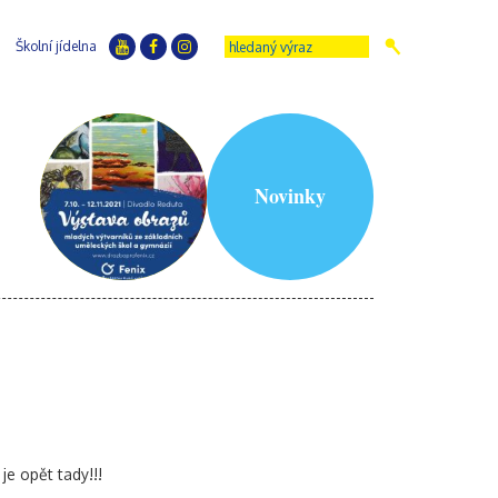
Školní jídelna
Novinky
x
je opět tady!!!