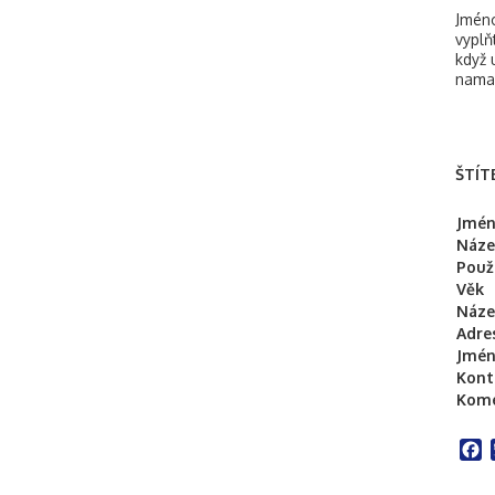
Jméno
vypl
když 
namal
ŠTÍT
Jmén
Náze
Použ
Věk
Náze
Adre
Jmén
Kont
Kome
F