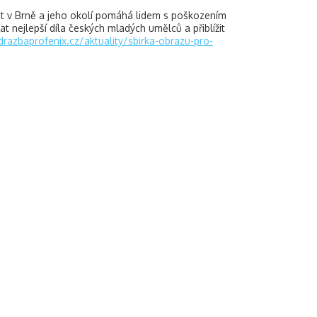
7 let v Brně a jeho okolí pomáhá lidem s poškozením
t nejlepší díla českých mladých umělců a přiblížit
drazbaprofenix.cz/aktuality/sbirka-obrazu-pro-