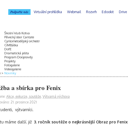
Podpořte nás
Virtuální prohlídka
Webmail
Rozvrh
Edookit
Drive
Školní klub Kotva
Pěvecký sbor Cantate
Cyrilometodějský orchestr
CiMBálka
DofE
Dramatická jelita
Program Doopravdy
Projekty
Fotogalerie
Videogalerie
y
Novinky
žba a sbírka pro Fenix
rie:
Akce, exkurze, soutěže
,
Výtvarná výchova
ováno: 21. prosince 2021
tudenti, výtvarníci.
tu máme další. již
3. ročník soutěže o nejkrásnější Obraz pro Feni