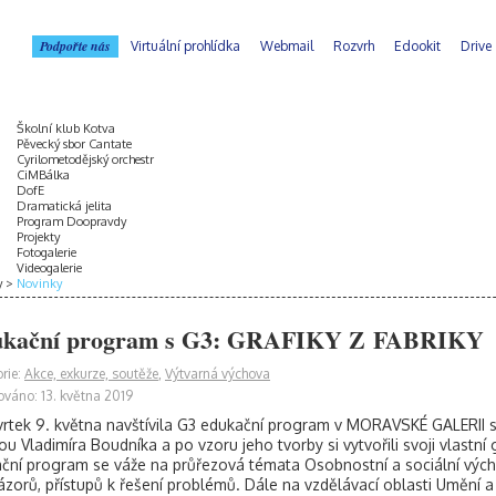
Podpořte nás
Virtuální prohlídka
Webmail
Rozvrh
Edookit
Drive
Školní klub Kotva
Pěvecký sbor Cantate
Cyrilometodějský orchestr
CiMBálka
DofE
Dramatická jelita
Program Doopravdy
Projekty
Fotogalerie
Videogalerie
y
Novinky
kační program s G3: GRAFIKY Z FABRIKY
rie:
Akce, exkurze, soutěže
,
Výtvarná výchova
ováno: 13. května 2019
vrtek 9. května navštívila G3 edukační program v MORAVSKÉ GALERII
ou Vladimíra Boudníka a po vzoru jeho tvorby si vytvořili svoji vlastní g
ční program se váže na průřezová témata Osobnostní a sociální vých
 názorů, přístupů k řešení problémů. Dále na vzdělávací oblasti Umění a