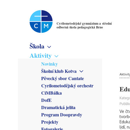
Cyrilometodějské gymnázium a střední
odborná škola pedagogická Brno
Škola
Základní informace
Aktivity
Virtuální prohlídka
Novinky
Školné
Školní klub Kotva
Denní studium
Poslání školy
Aktivit
Obecné informace
Pěvecký sbor Cantate
Večerní studium
Studijní obory
Členové
Cyrilometodějský orchestr
Gymnázium
Edu
Předmětové sekce
Kroužky
CiMBálka
Pedagogické lyceum
Český jazyk
Zřizovatel
Připravuje se
Katego
DofE
Předškolní a mimoškolní
Matematika
Školská rada
Co se stalo
Publik
pedagogika
Dramatická jelita
Anglický jazyk
Rada školy
Ve čt
Program Doopravdy
Německý jazyk
CM Parlament
tvorb
Francouzský jazyk
Projekty
Eduka
Společenství přátel školy
lidí,
Latina
Fotogalerie