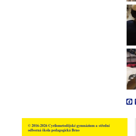
F
© 2016-2026 Cyrilometodějské gymnázium a střední
odborná škola pedagogická Brno