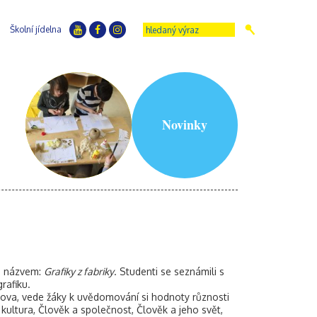
Školní jídelna
Novinky
 s názvem:
Grafiky z fabriky
. Studenti se seznámili s
rafiku.
ova, vede žáky k uvědomování si hodnoty různosti
 kultura, Člověk a společnost, Člověk a jeho svět,