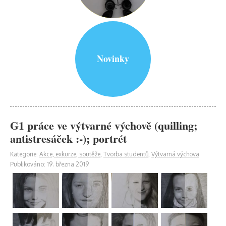
Novinky
G1 práce ve výtvarné výchově (quilling;
antistresáček :-); portrét
Kategorie:
Akce, exkurze, soutěže
,
Tvorba studentů
,
Výtvarná výchova
Publikováno: 19. března 2019