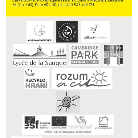
Česká provincie Kongregace sester sv. Cyrila a Metoděje, Lerchova
63 (č.p. 343), Brno 602 00, tel: +420 543 423 751