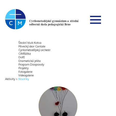
Cyrilometodějské gymnázium a střední
odborná škola pedagogická Brno
Školní klub Kotva
Pěvecký sbor Cantate
Cyrilometodějský orchestr
CiMBálka
DofE
Dramatická jelita
Program Doopravdy
Projekty
Fotogalerie
Videogalerie
Aktivity
Novinky