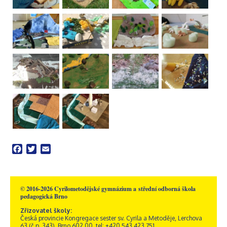
Facebook
Twitter
Email
© 2016-2026 Cyrilometodějské gymnázium a střední odborná škola
pedagogická Brno
Zřizovatel školy:
Česká provincie Kongregace sester sv. Cyrila a Metoděje, Lerchova
63 (č.p. 343), Brno 602 00, tel: +420 543 423 751