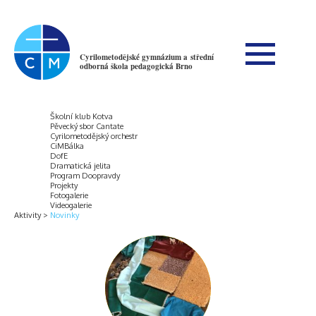
Cyrilometodějské gymnázium a střední
odborná škola pedagogická Brno
Školní klub Kotva
Pěvecký sbor Cantate
Cyrilometodějský orchestr
CiMBálka
DofE
Dramatická jelita
Program Doopravdy
Projekty
Fotogalerie
Videogalerie
Aktivity
Novinky