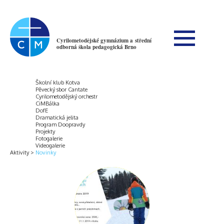
Cyrilometodějské gymnázium a střední
odborná škola pedagogická Brno
Školní klub Kotva
Pěvecký sbor Cantate
Cyrilometodějský orchestr
CiMBálka
DofE
Dramatická jelita
Program Doopravdy
Projekty
Fotogalerie
Videogalerie
Aktivity
Novinky