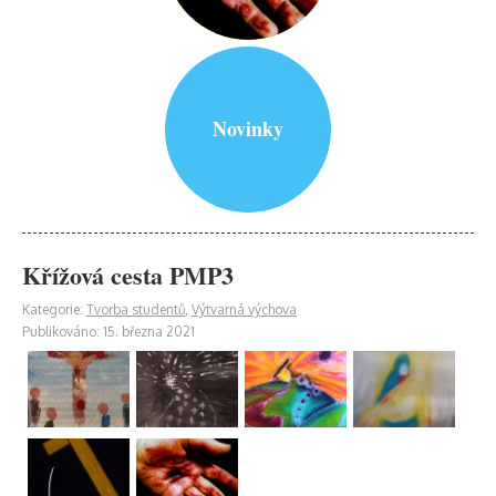
Novinky
Křížová cesta PMP3
Kategorie:
Tvorba studentů
,
Výtvarná výchova
Publikováno: 15. března 2021