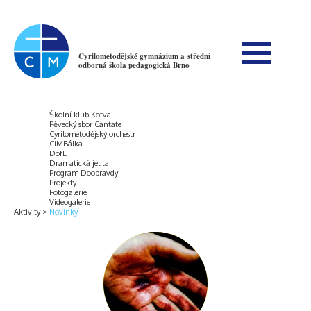
Cyrilometodějské gymnázium a střední
odborná škola pedagogická Brno
Školní klub Kotva
Pěvecký sbor Cantate
Cyrilometodějský orchestr
CiMBálka
DofE
Dramatická jelita
Program Doopravdy
Projekty
Fotogalerie
Videogalerie
Aktivity
Novinky