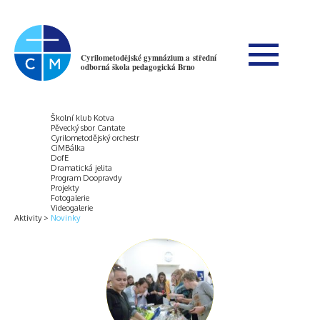
Cyrilometodějské gymnázium a střední
odborná škola pedagogická Brno
Školní klub Kotva
Pěvecký sbor Cantate
Cyrilometodějský orchestr
CiMBálka
DofE
Dramatická jelita
Program Doopravdy
Projekty
Fotogalerie
Videogalerie
Aktivity
Novinky