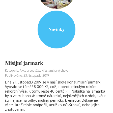
Novinky
Misijní jarmark
Kategorie:
Akce a soutěže
,
Křesťanská výchova
Publikováno: 23. listopadu 2019
Dne 21. listopadu 2019 se v naší škole konal misijní jarmark.
Vybralo se téměř 8 000 Kč, což je oproti minulým rokům
rekordní výše. K tomu ještě 40 centů :-). Nabídka na jarmarku
byla velmi bohatá: kromě náramků, nejrůznějších ozdob, květin
šly nejvíce na odbyt mufiny, perníčky, kremrole. Děkujeme
všem, kteří misie podpořili, ať už koupí výrobků, nebo jejich
zhotovením.