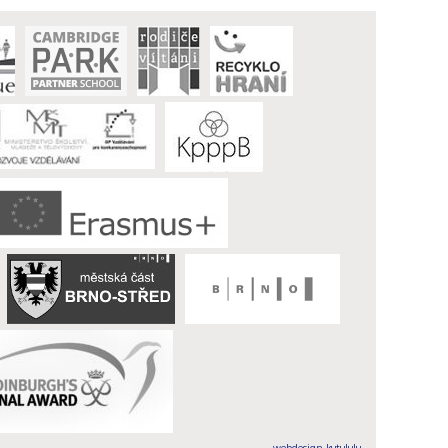
webdesign kutululu