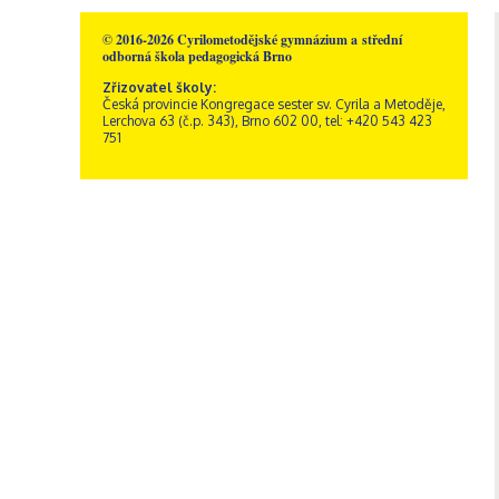
© 2016-2026 Cyrilometodějské gymnázium a střední
odborná škola pedagogická Brno
Zřizovatel školy:
Česká provincie Kongregace sester sv. Cyrila a Metoděje,
Lerchova 63 (č.p. 343), Brno 602 00, tel: +420 543 423
751