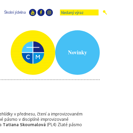
Školní jídelna
Novinky
přehlídky v přednesu, čtení a improvizovaném
rné pásmo v disciplíně improvizované
 a
Tatiana Skoumalová
(PL4) Zlaté pásmo