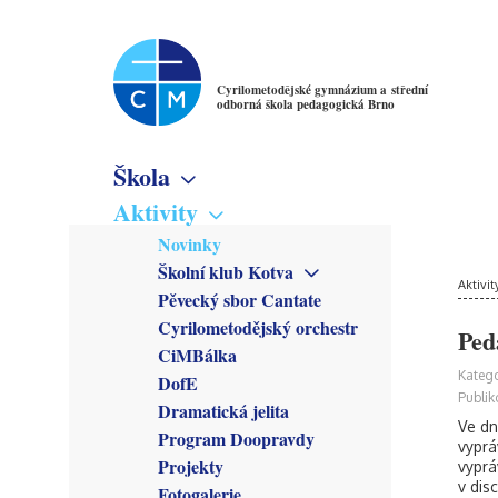
Cyrilometodějské gymnázium a střední
odborná škola pedagogická Brno
Škola
Základní informace
Aktivity
Virtuální prohlídka
Novinky
Školné
Školní klub Kotva
Denní studium
Poslání školy
Aktivit
Obecné informace
Pěvecký sbor Cantate
Večerní studium
Studijní obory
Členové
Cyrilometodějský orchestr
Gymnázium
Ped
Předmětové sekce
Kroužky
CiMBálka
Pedagogické lyceum
Český jazyk
Zřizovatel
Připravuje se
Katego
DofE
Předškolní a mimoškolní
Matematika
Školská rada
Co se stalo
Publik
pedagogika
Dramatická jelita
Anglický jazyk
Rada školy
Ve dn
Program Doopravdy
Německý jazyk
CM Parlament
vyprá
Francouzský jazyk
Projekty
vyprá
Společenství přátel školy
v disc
Latina
Fotogalerie