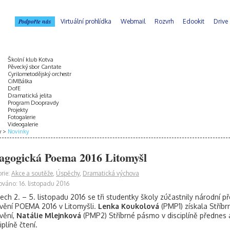
Podpořte nás
Virtuální prohlídka
Webmail
Rozvrh
Edookit
Drive
Školní klub Kotva
Pěvecký sbor Cantate
Cyrilometodějský orchestr
CiMBálka
DofE
Dramatická jelita
Program Doopravdy
Projekty
Fotogalerie
Videogalerie
y
Novinky
agogická Poema 2016 Litomyšl
rie:
Akce a soutěže
,
Úspěchy
,
Dramatická výchova
ováno: 16. listopadu 2016
ech 2. – 5. listopadu 2016 se tři studentky školy zúčastnily národní 
vění POEMA 2016 v Litomyšli.
Lenka Koukolová
(PMP1) získala Stříb
vění,
Natálie Mlejnková
(PMP2) Stříbrné pásmo v disciplíně přednes
iplíně čtení.