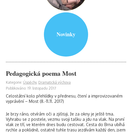
Novinky
Pedagogická poema Most
Kategorie:
Úspěchy
,
Dramatická výchova
Publikováno: 19. listopadu 2017
Celostátní kolo přehlídky v přednesu, čtení a improvizovaném
vyprávění – Most (8.-11.11. 2017)
Je brzy ráno, otvírám oči a zjišťuji, že za okny je ještě tma.
Vyhrabu se z postele, vezmu svoji tašku a jdu na vlak. Na první
vlak ze tří, ve kterém dnes budu cestovat. Cesta do Brna ubíhá
rychle a poklidně, ostatně tuhle trasu jezdívám každý den, jsem