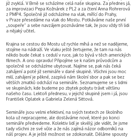
již zvyklá. V Brně se scházíme celá naše skupina. Za přednes já,
za improvizaci Pepa Kožnárek z PL2 a za čtení Anna Rohrerová
z PMP4. Společně již odcházíme na vlak, mířící do Prahy,
v Praze přesedáme na vlak do Mostu. Potkáváme naše první
,,soupeře“ a sebe navzájem poznáváme tak, že jsou vždy tři lidi
a nějaký učitel.
Krajina se cestou do Mostu už rychle míhá a než se nadějeme,
stojíme na nádraží. Ve vlaku ještě žertujeme, že tam na nás
někdo bude čekat s cedulí v ruce, jak to bývá v těch amerických
filmech. A ono opravdu! Připojíme se k našim průvodcům a
společně se odcházíme ubytovat. Najíme se, pak nás čeká
zahájení a poté již semináře v dané skupině. Všichni jsou moc
milí, zahájení je pěkné, zazpívá nám školní sbor a pak se bez
větších zmatků odchází na semináře. Seznamujeme se s lidmi
ve skupinách, kde budeme po zbytek pobytu trávit většinu
našeho času. Lektoři přednesu, v jejichž skupině jsem i já, jsou
František Oplatek a Gabriela Zelená Sittová.
Semináře jsou velmi efektivní, na svých textech ze školního
kola už nepracujeme, ale dostáváme nové, které po konci
semináře předvedeme. Kolektiv lidí je skvělý, jde vidět, že jsme
tady všichni ze své vůle a že nás zajímá názor odborníků na
náš projev. A je ještě možnost se zdokonalit. Děláme spousty