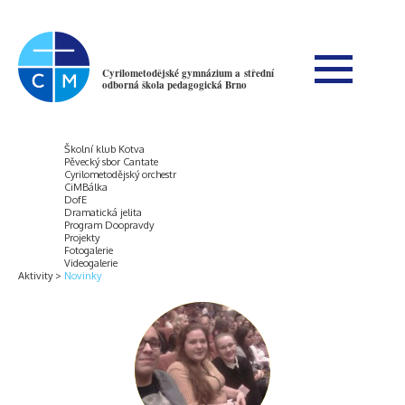
Cyrilometodějské gymnázium a střední
odborná škola pedagogická Brno
Školní klub Kotva
Pěvecký sbor Cantate
Cyrilometodějský orchestr
CiMBálka
DofE
Dramatická jelita
Program Doopravdy
Projekty
Fotogalerie
Videogalerie
Aktivity
Novinky