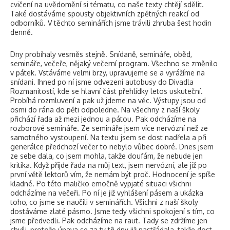
cvičení na uvědomění si tématu, co naše texty chtějí sdělit.
Také dostáváme spousty objektivních zpětných reakcí od
odborníků. V těchto seminářích jsme trávili zhruba šest hodin
denně.
Dny probíhaly vesměs stejně. Snídaně, semináře, oběd,
semináře, večeře, nějaký večerní program. Všechno se změnilo
v pátek. Vstáváme velmi brzy, upravujeme se a vyrážíme na
snídani. Ihned po ní jsme odvezeni autobusy do Divadla
Rozmanitostí, kde se hlavní část přehlídky letos uskuteční.
Probíhá rozmluvení a pak už jdeme na věc. Výstupy jsou od
osmi do rána do pěti odpoledne. Na všechny z naší školy
přichází řada až mezi jednou a pátou. Pak odcházíme na
rozborové semináře. Ze semináře jsem více nervózní než ze
samotného vystoupení. Na textu jsem se dost nadřela a při
generálce předchozí večer to nebylo vůbec dobré. Dnes jsem
ze sebe dala, co jsem mohla, takže doufám, že nebude jen
kritika. Když přijde řada na můj text, jsem nervózní, ale již po
první větě lektorů vím, že nemám být proč. Hodnocení je spíše
kladné. Po této maličko emočně vypjaté situaci všichni
odcházíme na večeři. Po ní je již vyhlášení pásem a ukázka
toho, co jsme se naučili v seminářích. Všichni z naší školy
dostáváme zlaté pásmo. Jsme tedy všichni spokojení s tím, co
jsme předvedli. Pak odcházíme na raut. Tady se zdržíme jen
chvíli, protože únava se za ty tři dny již nastřádala, takže dost