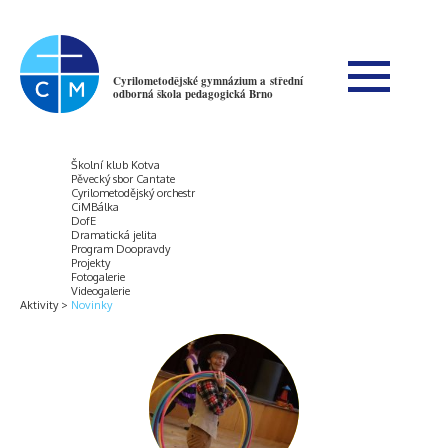
Cyrilometodějské gymnázium a střední
odborná škola pedagogická Brno
Školní klub Kotva
Pěvecký sbor Cantate
Cyrilometodějský orchestr
CiMBálka
DofE
Dramatická jelita
Program Doopravdy
Projekty
Fotogalerie
Videogalerie
Aktivity
Novinky