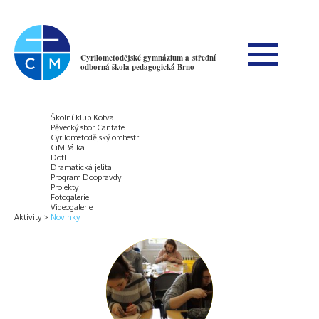
Cyrilometodějské gymnázium a střední
odborná škola pedagogická Brno
Školní klub Kotva
Pěvecký sbor Cantate
Cyrilometodějský orchestr
CiMBálka
DofE
Dramatická jelita
Program Doopravdy
Projekty
Fotogalerie
Videogalerie
Aktivity
Novinky