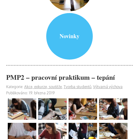
Novinky
PMP2 – pracovní praktikum – tepání
Kategorie:
Akce, exkurze, soutěže
,
Tvorba studentů
,
Výtvarná výchova
Publikováno: 19. března 2019