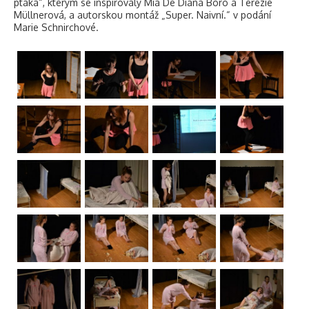
ptáka“, kterým se inspirovaly Mia De Diana Boro a Terezie
Müllnerová, a autorskou montáž „Super. Naivní.“ v podání
Marie Schnirchové.