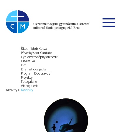
Cyrilometodějské gymnázium a střední
odborná škola pedagogická Brno
Školní klub Kotva
Pěvecký sbor Cantate
Cyrilometodějský orchestr
CiMBálka
DofE
Dramatická jelita
Program Doopravdy
Projekty
Fotogalerie
Videogalerie
Aktivity
Novinky