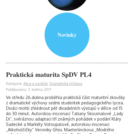
Novinky
Praktická maturita SpDV PL4
Kategorie:
Akce a soutěže
,
Dramatická výchova
Publikováno: 3. května 2017
Ve středu 26.dubna proběhla praktická část maturitní zkoušky
z dramatické výchovy sedmi studentek pedagogického lycea.
Diváci mohli zhlédnout pět divadelních výstupů v délce od 15
do 30 minut. Autorskou inscenaci Tatiany Skoumalové „Lady
Di“, svéráznou adaptaci tří známých pohádek v podání Kláry
Sadecké a Markéty Votoupalové, autorskou inscenaci
„Alkoholčičky“ Veroniky Ghisi, Maeterlinckova „Modrého