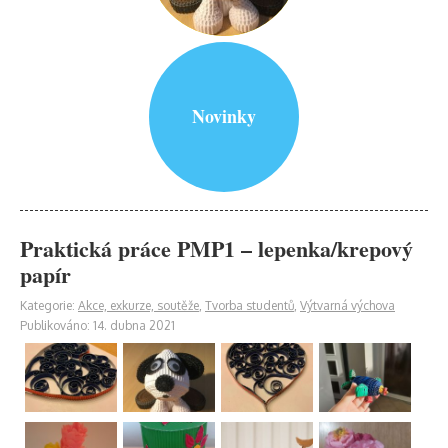
Novinky
Praktická práce PMP1 – lepenka/krepový
papír
Kategorie:
Akce, exkurze, soutěže
,
Tvorba studentů
,
Výtvarná výchova
Publikováno: 14. dubna 2021