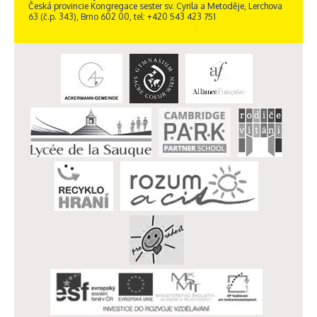
Česká provincie Kongregace sester sv. Cyrila a Metoděje, Lerchova
63 (č.p. 343), Brno 602 00, tel: +420 543 423 751