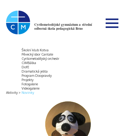
Cyrilometodějské gymnázium a střední
odborná škola pedagogická Brno
Školní klub Kotva
Pěvecký sbor Cantate
Cyrilometodějský orchestr
CiMBálka
DofE
Dramatická jelita
Program Doopravdy
Projekty
Fotogalerie
Videogalerie
Aktivity
Novinky