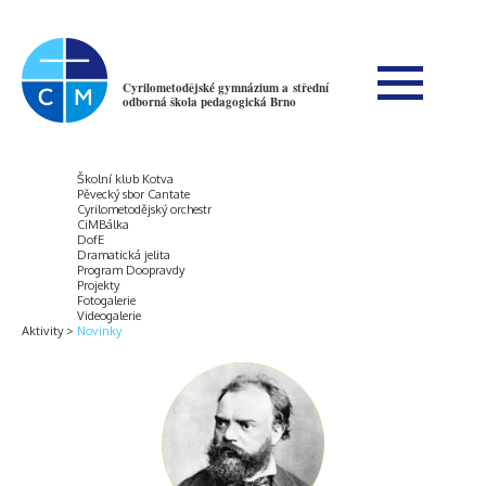
Cyrilometodějské gymnázium a střední
odborná škola pedagogická Brno
Školní klub Kotva
Pěvecký sbor Cantate
Cyrilometodějský orchestr
CiMBálka
DofE
Dramatická jelita
Program Doopravdy
Projekty
Fotogalerie
Videogalerie
Aktivity
Novinky