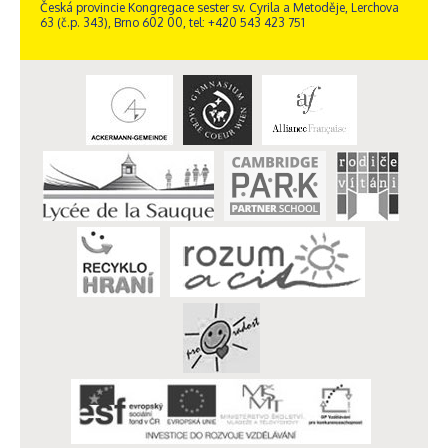
Česká provincie Kongregace sester sv. Cyrila a Metoděje, Lerchova
63 (č.p. 343), Brno 602 00, tel: +420 543 423 751