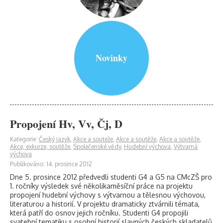
Novinky
Propojení Hv, Vv, Čj, D
Kategorie:
Český jazyk
,
Akce a souteže
,
Akce a soutěže
,
Akce a soutěže
,
Akce, exkurze, soutěže
,
Společenské vědy
,
Hudební výchova
,
Výtvarná
výchova
Publikováno: 14. prosince 2012
Dne 5. prosince 2012 předvedli studenti G4 a G5 na CMcZŠ pro
1. ročníky výsledek své několikaměsíční práce na projektu
propojení hudební výchovy s výtvarnou a tělesnou výchovou,
literaturou a historií. V projektu dramaticky ztvárnili témata,
která patří do osnov jejich ročníku. Studenti G4 propojili
svatební tematiku s osobní historií slavných českých skladatelů