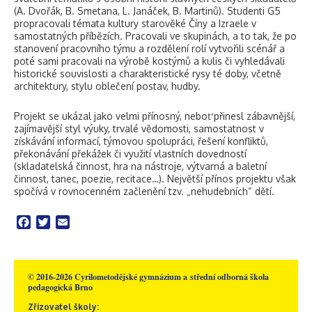
(A. Dvořák, B. Smetana, L. Janáček, B. Martinů). Studenti G5
propracovali témata kultury starověké Číny a Izraele v
samostatných příbězích. Pracovali ve skupinách, a to tak, že po
stanovení pracovního týmu a rozdělení rolí vytvořili scénář a
poté sami pracovali na výrobě kostýmů a kulis či vyhledávali
historické souvislosti a charakteristické rysy té doby, včetně
architektury, stylu oblečení postav, hudby.
Projekt se ukázal jako velmi přínosný, neboť přinesl zábavnější,
zajímavější styl výuky, trvalé vědomosti, samostatnost v
získávání informací, týmovou spolupráci, řešení konfliktů,
překonávání překážek či využití vlastních dovedností
(skladatelská činnost, hra na nástroje, výtvarná a baletní
činnost, tanec, poezie, recitace…). Největší přínos projektu však
spočívá v rovnocenném začlenění tzv. „nehudebních“ dětí.
Facebook
Twitter
Email
© 2016-2026 Cyrilometodějské gymnázium a střední odborná škola
pedagogická Brno
Zřizovatel školy: