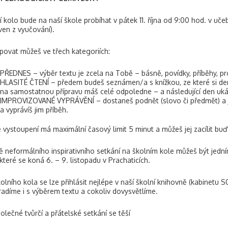
í kolo bude na naší škole probíhat v pátek 11. října od 9:00 hod. v uč
en z vyučování).
povat můžeš ve třech kategoriích:
PŘEDNES – výběr textu je zcela na Tobě – básně, povídky, příběhy, pr
HLASITÉ ČTENÍ – předem budeš seznámen/a s knížkou, ze které si de
na samostatnou přípravu máš celé odpoledne – a následující den uká
IMPROVIZOVANÉ VYPRÁVĚNÍ – dostaneš podnět (slovo či předmět) a jí
a vyprávíš jim příběh.
 vystoupení má maximální časový limit 5 minut a můžeš jej zacílit bu
 neformálního inspirativního setkání na školním kole můžeš být jedním
 které se koná 6. – 9. listopadu v Prachaticích.
olního kola se lze přihlásit nejlépe v naší školní knihovně (kabinetu 
radíme i s výběrem textu a cokoliv dovysvětlíme.
olečné tvůrčí a přátelské setkání se těší