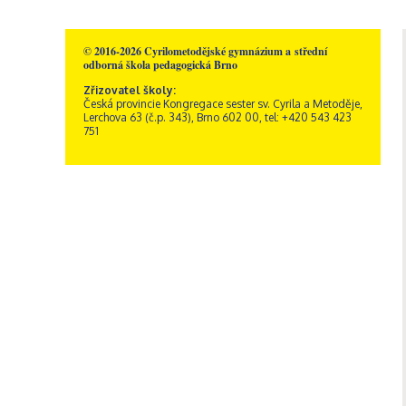
© 2016-2026 Cyrilometodějské gymnázium a střední
odborná škola pedagogická Brno
Zřizovatel školy:
Česká provincie Kongregace sester sv. Cyrila a Metoděje,
Lerchova 63 (č.p. 343), Brno 602 00, tel: +420 543 423
751