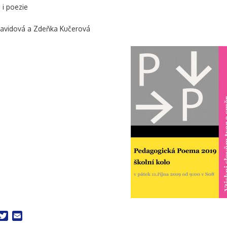
 i poezie
avidová a Zdeňka Kučerová
acebook
Twitter
Email