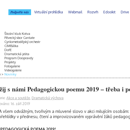
Podpořte nás
Virtuální prohlídka
Webmail
Rozvrh
Edookit
Drive
Školní klub Kotva
Pěvecký sbor Cantate
Cyrilometodějský orchestr
CiMBálka
DofE
Dramatická jelita
Program Doopravdy
Projekty
Fotogalerie
Videogalerie
y
Novinky
žij s námi Pedagogickou poemu 2019 – třeba i p
rie:
Akce a soutěže
,
Dramatická výchova
ováno: 16. září 2019
 všem odvážným, tvořivým a mluvené slovo v akci milujícím osobám: se
přehlídky v přednesu, čtení a improvizovaném vyprávění žáků pedagog
PEDAGOGICKÁ POEMA 2019!