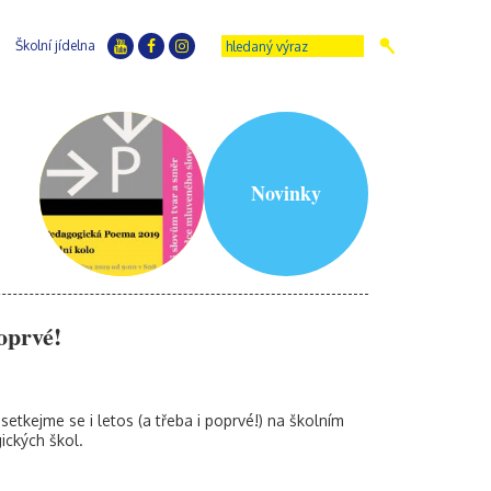
Školní jídelna
Novinky
oprvé!
tkejme se i letos (a třeba i poprvé!) na školním
ických škol.