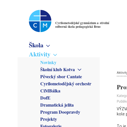
Cyrilometodějské gymnázium a střední
odborná škola pedagogická Brno
Škola
Základní informace
Aktivity
Virtuální prohlídka
Novinky
Školné
Školní klub Kotva
Denní studium
Poslání školy
Aktivit
Obecné informace
Pěvecký sbor Cantate
Večerní studium
Studijní obory
Členové
Cyrilometodějský orchestr
Gymnázium
Pro
Předmětové sekce
Kroužky
CiMBálka
Pedagogické lyceum
Český jazyk
Zřizovatel
Připravuje se
Katego
DofE
Předškolní a mimoškolní
Matematika
Školská rada
Co se stalo
Publik
pedagogika
Dramatická jelita
Anglický jazyk
Rada školy
VÝZVA
Program Doopravdy
Německý jazyk
CM Parlament
kole 
Francouzský jazyk
Projekty
Společenství přátel školy
Latina
Fotogalerie
To je