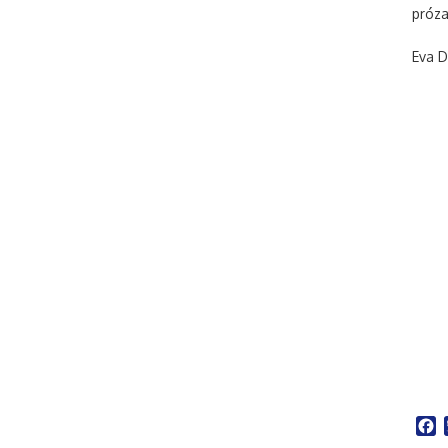
próza
Eva D
F