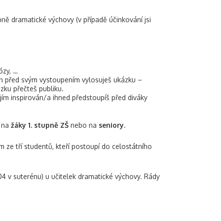
ebně dramatické výchovy (v případě účinkování jsi
ózy, …
n před svým vystoupením vylosuješ ukázku –
zku přečteš publiku.
m inspirován/a ihned předstoupíš před diváky
ď na
žáky 1. stupně ZŠ
nebo na
seniory
.
 ze tří studentů, kteří postoupí do celostátního
S04 v suterénu) u učitelek dramatické výchovy. Rády