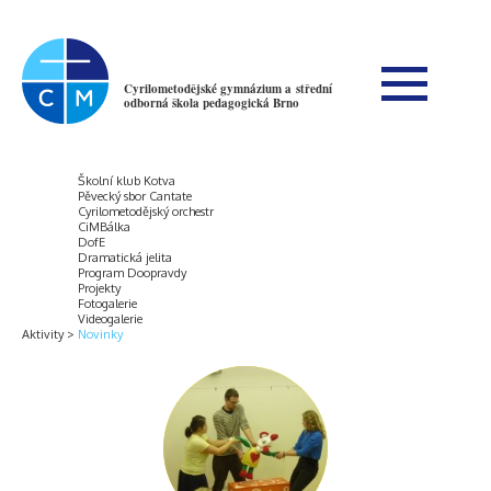
Cyrilometodějské gymnázium a střední
odborná škola pedagogická Brno
Školní klub Kotva
Pěvecký sbor Cantate
Cyrilometodějský orchestr
CiMBálka
DofE
Dramatická jelita
Program Doopravdy
Projekty
Fotogalerie
Videogalerie
Aktivity
Novinky