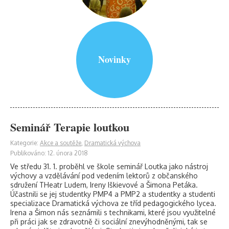
Novinky
Seminář Terapie loutkou
Kategorie:
Akce a soutěže
,
Dramatická výchova
Publikováno: 12. února 2018
Ve středu 31. 1. proběhl ve škole seminář Loutka jako nástroj
výchovy a vzdělávání pod vedením lektorů z občanského
sdružení THeatr Ludem, Ireny Iškievové a Šimona Petáka.
Účastnili se jej studentky PMP4 a PMP2 a studentky a studenti
specializace Dramatická výchova ze tříd pedagogického lycea.
Irena a Šimon nás seznámili s technikami, které jsou využitelné
při práci jak se zdravotně či sociální znevýhodněnými, tak se