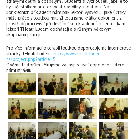
zdravými dětmi a dospělými. Studenti si vyzkoušeli, jaké je to
být účastníkem arteterapeutické dílny s loutkou. Na
konkrétních příkladech nám pak lektoři vysvětlili, jaké účinky
může práce s loutkou mít. Zhlédli jsme krátký dokument z
prostředí pracovišť, především školek a denních center, kam
lektoři THeatr Ludem docházejí a s různými věkovými
skupinami pracují.
Pro více informací o terapii loutkou doporučujeme internetové
stránky THeatr Ludem:
http://www.theatrludem.
cz/project.php?article=5
Oběma lektorům děkujeme za inspirativní dopoledne, které s
námi strávili!