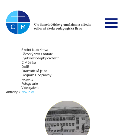
Cyrilometodějské gymnázium a střední
odborná škola pedagogická Brno
Školní klub Kotva
Pěvecký sbor Cantate
Cyrilometodějský orchestr
CiMBálka
DofE
Dramatická jelita
Program Doopravdy
Projekty
Fotogalerie
Videogalerie
Aktivity
Novinky