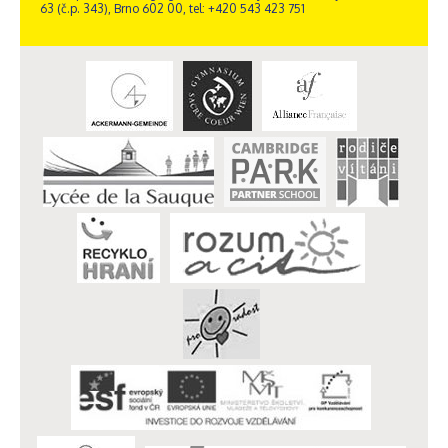
63 (č.p. 343), Brno 602 00, tel: +420 543 423 751