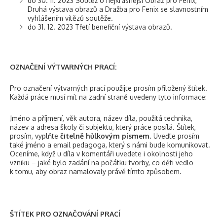
do 30. 11. 2023 Soutěž o nejkrásnější Obraz pro Fenix,
Druhá výstava obrazů a Dražba pro Fenix se slavnostním
vyhlášením vítězů soutěže.
do 31. 12. 2023 Třetí benefiční výstava obrazů.
OZNAČENÍ VÝTVARNÝCH PRACÍ:
Pro označení výtvarných prací použijte prosím přiložený štítek.
Každá práce musí mít na zadní straně uvedeny tyto informace:
Jméno a příjmení, věk autora, název díla, použitá technika,
název a adresa školy či subjektu, který práce posílá. Štítek,
prosím, vyplňte
čitelně hůlkovým písmem
. Uveďte prosím
také jméno a email pedagoga, který s námi bude komunikovat.
Oceníme, když u díla v komentáři uvedete i okolnosti jeho
vzniku – jaké bylo zadání na počátku tvorby, co děti vedlo
k tomu, aby obraz namalovaly právě tímto způsobem.
ŠTÍTEK PRO OZNAČOVÁNÍ PRACÍ