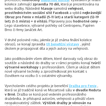
kolekce zahrnující
zpravidla 70 děl,
která je prezentována na
webu dražby. Následně
hlasuje
samotná
veřejnost,
prostřednictvím sociální sítě Facebook
a vybírá
nejkrásnější
Obraz pro Fenix v mladší (5-11 let) a starší kategorii (12-19
let). (1-3. místo) = 6 vítězů.
Připraveny jsou
hodnotné ceny
–
Lego stavebnice, výtvarné potřeby od Centropenu, Papíren
Brno či firmy Janáček Art.
V druhé polovině roku, jakmile je již známa finální kolekce
obrazů, se konají zpravidla
tři benefiční výstavy
, jejímž
úkolem je propagovat díla a jejich autory na veřejnosti.
Jako poděkováním všem dětem, které darovaly svůj obraz do
soutěže a následně do dražby se v rámci projektu konají
tvůrčí
výtvarné workshopy
s profesionálem. Cílem je ukázat dětem
nové výtvarné techniky a zprostředkovat jim kontakt s
člověkem na vozíku či s ostatními výtvarníky.
Vyvrcholením celého projektu je benefiční
Dražba pro Fenix
,
která se již tradičně koná ve Mozartově sálu
v divadle Reduta
v Brně
. Dražba se koná pod vedením profesionálního
dražebníka. Je přístupná autorům, veřejnosti a přináší všem
neopakovatelný zážitek.
Výtěžek dražby je věnován na