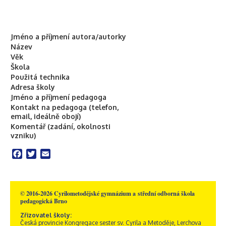
Jméno a příjmení autora/autorky
Název
Věk
Škola
Použitá technika
Adresa školy
Jméno a příjmení pedagoga
Kontakt na pedagoga (telefon,
email, ideálně obojí)
Komentář (zadání, okolnosti
vzniku)
Facebook
Twitter
Email
© 2016-2026 Cyrilometodějské gymnázium a střední odborná škola
pedagogická Brno
Zřizovatel školy:
Česká provincie Kongregace sester sv. Cyrila a Metoděje, Lerchova