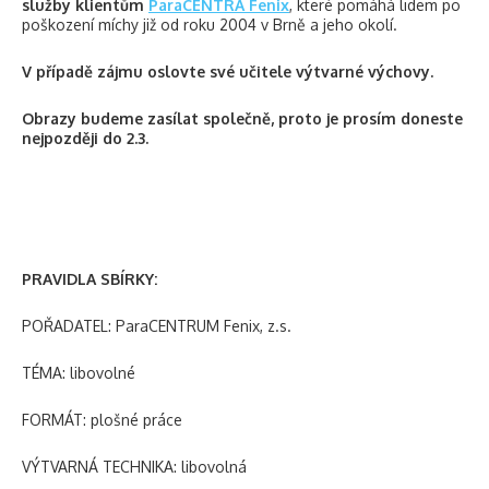
služby klientům
ParaCENTRA Fenix
, které pomáhá lidem po
poškození míchy již od roku 2004 v Brně a jeho okolí.
V případě zájmu oslovte své učitele výtvarné výchovy.
Obrazy budeme zasílat společně, proto je prosím doneste
nejpozději do 2.3.
PRAVIDLA SBÍRKY:
POŘADATEL: ParaCENTRUM Fenix, z.s.
TÉMA: libovolné
FORMÁT: plošné práce
VÝTVARNÁ TECHNIKA: libovolná