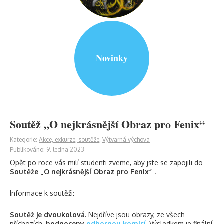
Novinky
Soutěž „O nejkrásnější Obraz pro Fenix“
Kategorie:
Akce, exkurze, soutěže
,
Výtvarná výchova
Publikováno: 9. ledna 2023
Opět po roce vás milí studenti zveme, aby jste se zapojili do
Soutěže „O nejkrásnější Obraz pro Fenix“
.
Informace k soutěži:
Soutěž je dvoukolová.
Nejdříve jsou obrazy, ze všech
příchozích,
hodnoceny
odbornou komisí
.
Výsledkem je finální