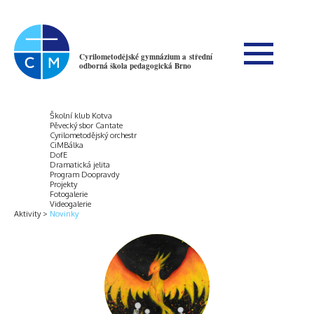
Cyrilometodějské gymnázium a střední
odborná škola pedagogická Brno
Školní klub Kotva
Pěvecký sbor Cantate
Cyrilometodějský orchestr
CiMBálka
DofE
Dramatická jelita
Program Doopravdy
Projekty
Fotogalerie
Videogalerie
Aktivity
Novinky