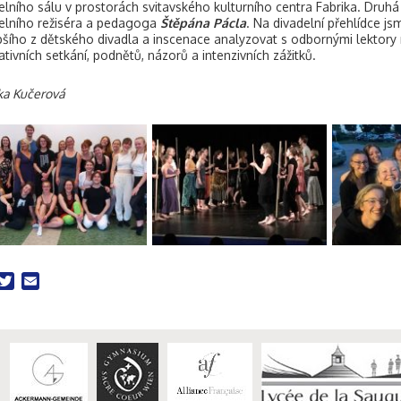
elního sálu v prostorách svitavského kulturního centra Fabrika. Druh
elního režiséra a pedagoga
Štěpána Pácla
. Na divadelní přehlídce j
pšího z dětského divadla a inscenace analyzovat s odbornými lektory n
rativních setkání, podnětů, názorů a intenzivních zážitků.
ka Kučerová
acebook
Twitter
Email