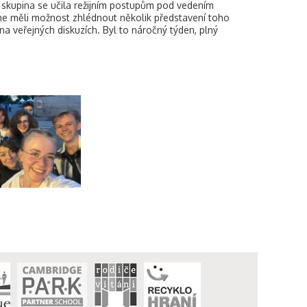
á skupina se učila režijním postupům pod vedením
sme měli možnost zhlédnout několik představení toho
a veřejných diskuzích. Byl to náročný týden, plný