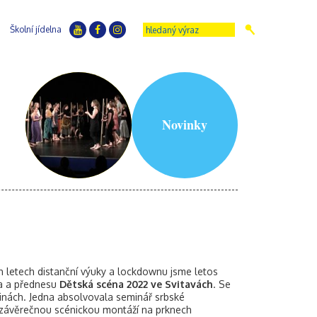
Školní jídelna
Novinky
ch letech distanční výuky a lockdownu jsme letos
dla a přednesu
Dětská scéna 2022 ve Svitavách
. Se
pinách. Jedna absolvovala seminář srbské
il závěrečnou scénickou montáží na prknech