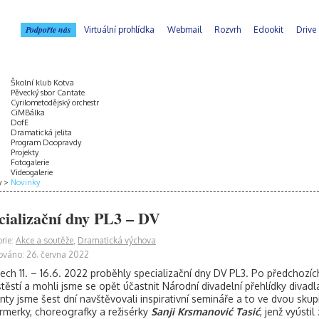
Podpořte nás
Virtuální prohlídka
Webmail
Rozvrh
Edookit
Drive
Školní klub Kotva
Pěvecký sbor Cantate
Cyrilometodějský orchestr
CiMBálka
DofE
Dramatická jelita
Program Doopravdy
Projekty
Fotogalerie
Videogalerie
y
Novinky
cializační dny PL3 – DV
rie:
Akce a soutěže
,
Dramatická výchova
ováno: 26. června 2022
ech 11. – 16.6. 2022 proběhly specializační dny DV PL3. Po předchozí
štěstí a mohli jsme se opět účastnit Národní divadelní přehlídky diva
nty jsme šest dní navštěvovali inspirativní semináře a to ve dvou sku
rmerky, choreografky a režisérky
Sanji Krsmanović Tasić
, jenž vyúst