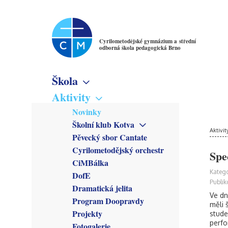
Cyrilometodějské gymnázium a střední
odborná škola pedagogická Brno
Škola
Základní informace
Aktivity
Virtuální prohlídka
Novinky
Školné
Školní klub Kotva
Denní studium
Poslání školy
Aktivit
Obecné informace
Pěvecký sbor Cantate
Večerní studium
Studijní obory
Členové
Cyrilometodějský orchestr
Gymnázium
Spe
Předmětové sekce
Kroužky
CiMBálka
Pedagogické lyceum
Český jazyk
Zřizovatel
Připravuje se
Katego
DofE
Předškolní a mimoškolní
Matematika
Školská rada
Co se stalo
Publik
pedagogika
Dramatická jelita
Anglický jazyk
Rada školy
Ve dn
Program Doopravdy
Německý jazyk
CM Parlament
měli 
Francouzský jazyk
Projekty
stude
Společenství přátel školy
perfo
Latina
Fotogalerie