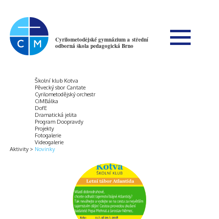
Cyrilometodějské gymnázium a střední
odborná škola pedagogická Brno
Školní klub Kotva
Pěvecký sbor Cantate
Cyrilometodějský orchestr
CiMBálka
DofE
Dramatická jelita
Program Doopravdy
Projekty
Fotogalerie
Videogalerie
Aktivity
Novinky