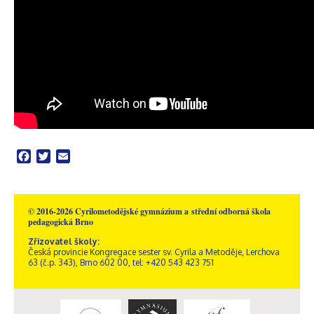
Facebook
Twitter
Email
© 2016-2026 Cyrilometodějské gymnázium a střední odborná škola
pedagogická Brno
Zřizovatel školy:
Česká provincie Kongregace sester sv. Cyrila a Metoděje, Lerchova
63 (č.p. 343), Brno 602 00, tel: +420 543 423 751