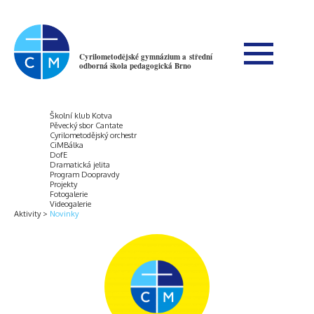
Cyrilometodějské gymnázium a střední
odborná škola pedagogická Brno
Školní klub Kotva
Pěvecký sbor Cantate
Cyrilometodějský orchestr
CiMBálka
DofE
Dramatická jelita
Program Doopravdy
Projekty
Fotogalerie
Videogalerie
Aktivity
Novinky