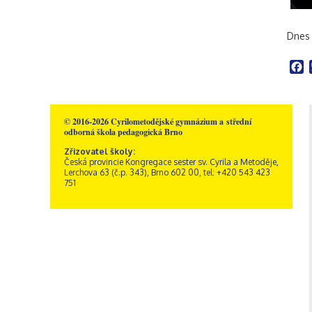
Dnes 
F
© 2016-2026 Cyrilometodějské gymnázium a střední
odborná škola pedagogická Brno
Zřizovatel školy:
Česká provincie Kongregace sester sv. Cyrila a Metoděje,
Lerchova 63 (č.p. 343), Brno 602 00, tel: +420 543 423
751