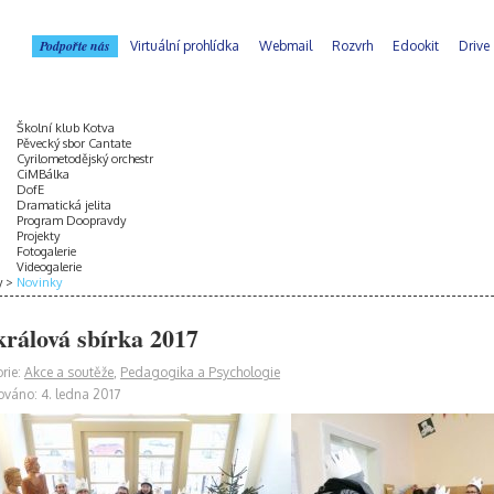
Podpořte nás
Virtuální prohlídka
Webmail
Rozvrh
Edookit
Drive
Školní klub Kotva
Pěvecký sbor Cantate
Cyrilometodějský orchestr
CiMBálka
DofE
Dramatická jelita
Program Doopravdy
Projekty
Fotogalerie
Videogalerie
y
Novinky
králová sbírka 2017
rie:
Akce a soutěže
,
Pedagogika a Psychologie
ováno: 4. ledna 2017