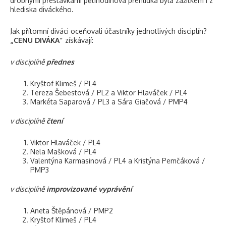
drobnými přestávkami pětihodinová přehlídka byla zážitkem i z
hlediska diváckého.
Jak přítomní diváci oceňovali účastníky jednotlivých disciplín?
„CENU DIVÁKA“
získávají:
v disciplíně
přednes
Kryštof Klimeš / PL4
Tereza Šebestová / PL2 a Viktor Hlaváček / PL4
Markéta Saparová / PL3 a Sára Giačová / PMP4
v disciplíně
čtení
Viktor Hlaváček / PL4
Nela Mašková / PL4
Valentýna Karmasinová / PL4 a Kristýna Pemčáková /
PMP3
v disciplíně
improvizované vyprávění
Aneta Štěpánová / PMP2
Kryštof Klimeš / PL4