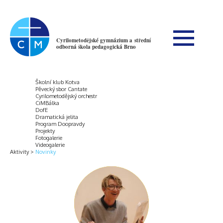
Cyrilometodějské gymnázium a střední
odborná škola pedagogická Brno
Školní klub Kotva
Pěvecký sbor Cantate
Cyrilometodějský orchestr
CiMBálka
DofE
Dramatická jelita
Program Doopravdy
Projekty
Fotogalerie
Videogalerie
Aktivity
Novinky