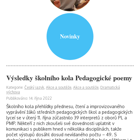
Novinky
Výsledky školního kola Pedagogické poemy
Kategorie:
Český jazyk
,
Akce a soutěže
,
Akce a soutěže
,
Dramatická
výchova
Publikováno: 14. října 2022
Školního kola přehlídky přednesu, čtení a improvizovaného
vyprávění žáků středních pedagogických škol a pedagogických
lyceí se v úterý 11. října zúčastnilo 39 interpretů z oborů PL a
PMP. Někteří z nich zkoušeli své dovednosti uplatnit v
komunikaci s publikem hned v několika disciplínách, takže
počet výstupů dosáhl dosud nevídaného počtu – 49. S