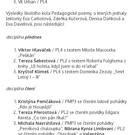
Vít Urban / PL4
Výsledky školního kola Pedagogické poemy, o kterých jednaly
lektorky Eva Carbolová, Zdeňka Kučerová, Denisa Daňková a
Eva Davidová, jsou následující:
disciplína
přednes
Viktor Hlaváček
/ PL4 s textem Miloše Macourka
„Pelikán“
Tereza Šebestová
/ PL2 s textem Roberta Fulghuma z
knihy „Už hořela, když jsem si do ní lehal“
Kryštof Klimeš
/ PL4 s textem Dominika Zezuly „Smrt
Letný I – III“
disciplína
čtení
Kristýna Pemčáková
/ PMP3 se čtením lidové pohádky
„Kdo je hloupější“
Tereza Přerostová
/ PL2 se čtením povídky Edgara
Kereta „Co ten pán říkal?“
Michala Navrátilová
/ PMP3 se čtením pohádky
„Perníková chaloupka“,
Bibiana Kynia Limbvani
/ PL2
se čtením pohádky „Otesánek“ a
Valentýna