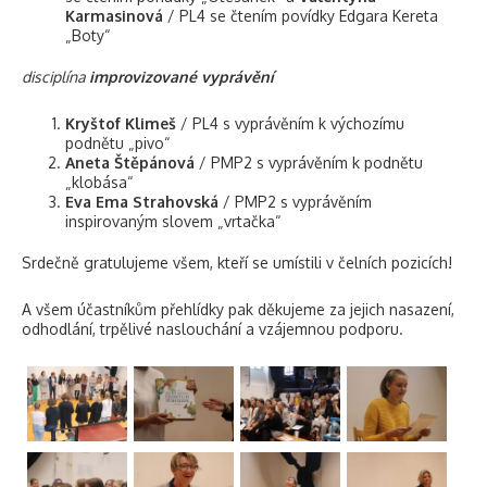
Karmasinová
/ PL4 se čtením povídky Edgara Kereta
„Boty“
disciplína
improvizované vyprávění
Kryštof Klimeš
/ PL4 s vyprávěním k výchozímu
podnětu „pivo“
Aneta Štěpánová
/ PMP2 s vyprávěním k podnětu
„klobása“
Eva Ema Strahovská
/ PMP2 s vyprávěním
inspirovaným slovem „vrtačka“
Srdečně gratulujeme všem, kteří se umístili v čelních pozicích!
A všem účastníkům přehlídky pak děkujeme za jejich nasazení,
odhodlání, trpělivé naslouchání a vzájemnou podporu.