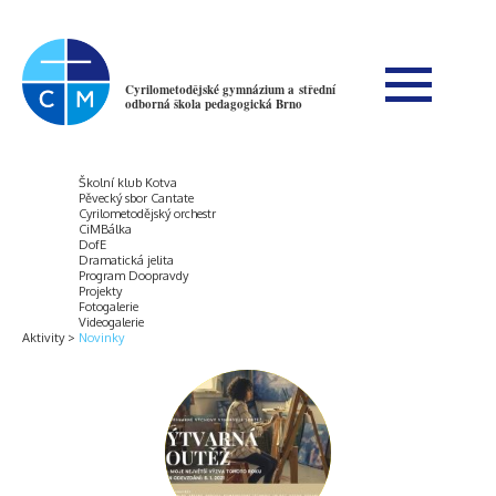
Cyrilometodějské gymnázium a střední
odborná škola pedagogická Brno
Školní klub Kotva
Pěvecký sbor Cantate
Cyrilometodějský orchestr
CiMBálka
DofE
Dramatická jelita
Program Doopravdy
Projekty
Fotogalerie
Videogalerie
Aktivity
Novinky