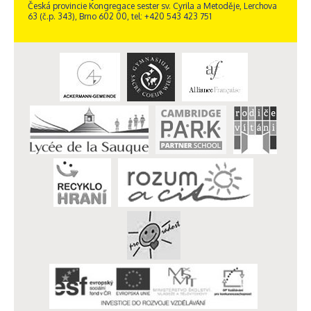
Česká provincie Kongregace sester sv. Cyrila a Metoděje, Lerchova
63 (č.p. 343), Brno 602 00, tel: +420 543 423 751