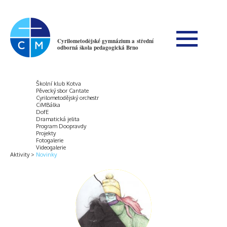
Cyrilometodějské gymnázium a střední
odborná škola pedagogická Brno
Školní klub Kotva
Pěvecký sbor Cantate
Cyrilometodějský orchestr
CiMBálka
DofE
Dramatická jelita
Program Doopravdy
Projekty
Fotogalerie
Videogalerie
Aktivity
Novinky