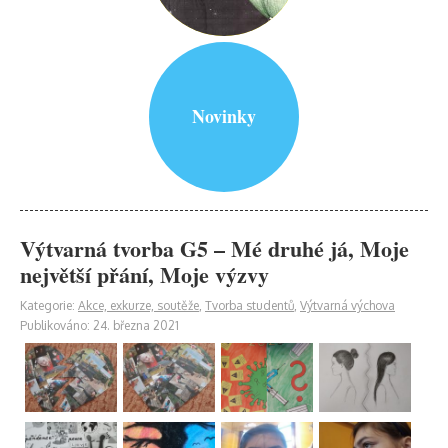
Novinky
Výtvarná tvorba G5 – Mé druhé já, Moje
největší přání, Moje výzvy
Kategorie:
Akce, exkurze, soutěže
,
Tvorba studentů
,
Výtvarná výchova
Publikováno: 24. března 2021