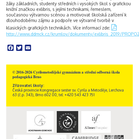
žáky základních, studenty středních i vysokých škol s grafickou
knižní značkou exlibris, s jejími technikami, řemeslem,
současnou výtvarnou scénou a motivovat školská zařízení k
dlouhodobému zájmu a podpoře ve výtvarné tvorbě v
klasických grafických technikách. Více informací zde:
http://www.ddmck.cz/krumlov/dokumenty/exlibris_2019/P
Facebook
Twitter
Email
© 2016-2026 Cyrilometodějské gymnázium a střední odborná škola
pedagogická Brno
Zřizovatel školy:
Česká provincie Kongregace sester sv. Cyrila a Metoděje, Lerchova
63 (č.p. 343), Brno 602 00, tel: +420 543 423 751