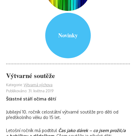
Novinky
Výtvarné soutěže
Kategorie:
Výtvarná výchova
Publikováno: 31. května 2019
Šťastné stáří očima dětí
Jubilejní 10. ročník celostátní výtvarné soutěže pro děti od
předškolního věku do 15 let.
Letošní ročník má podtitul
Čas jako dárek – co jsem prožil/a
s babičkou a dědečkem
. Cílem soutěže je přivést děti