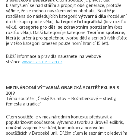
k zamyšlení se nad stářím a propojit obě generace, protože
věříme, že se mohou navzájem velmi obohatit. Soutěž je
rozdělena do následujících kategorií:
výtvarná díla
(rozdělení
do tří skupin podle věku),
kategorie fotografická
(bez rozdílu
věku),
kategorie pro děti se zdravotním postižením
(bez
rozdílu věku). Další kategorií je kategorie
Tvoříme společně
,
která je určená pro společnou tvorbu dětí a seniorů (věk dítěte
je v této kategorii omezen pouze horní hranicí 15 let).
Bližší informace a pravidla naleznete na webové
stránce
www.stastne-stari.cz
.
MEZINÁRODNÍ VÝTVARNÁ GRAFICKÁ SOUTĚŽ EXLIBRIS
2019
Téma soutěže: „Český Krumlov – Rožmberkové – stavby,
řemesla a tradice“
Cílem soutěže je v mezinárodním kontextu představit a
popularizovat současnou výtvarnou tvorbu a úroveň exlibris,
umožnit vzájemné setkání, komunikaci a porovnání
soutěžících v Evropské unii. Dílčím cílem je seznámit především