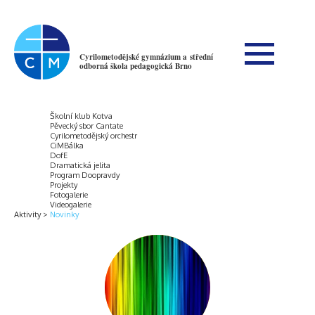
Cyrilometodějské gymnázium a střední
odborná škola pedagogická Brno
Školní klub Kotva
Pěvecký sbor Cantate
Cyrilometodějský orchestr
CiMBálka
DofE
Dramatická jelita
Program Doopravdy
Projekty
Fotogalerie
Videogalerie
Aktivity
Novinky