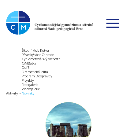
Cyrilometodějské gymnázium a střední
odborná škola pedagogická Brno
Školní klub Kotva
Pěvecký sbor Cantate
Cyrilometodějský orchestr
CiMBálka
DofE
Dramatická jelita
Program Doopravdy
Projekty
Fotogalerie
Videogalerie
Aktivity
Novinky