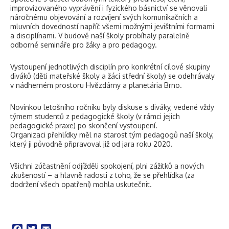
improvizovaného vyprávění i fyzického básnictví se věnovali
náročnému objevování a rozvíjení svých komunikačních a
mluvních dovedností napříč všemi možnými jevištními formami
a disciplínami. V budově naší školy probíhaly paralelně
odborné semináře pro žáky a pro pedagogy.
Vystoupení jednotlivých disciplín pro konkrétní cílové skupiny
diváků (děti mateřské školy a žáci střední školy) se odehrávaly
v nádherném prostoru Hvězdárny a planetária Brno.
Novinkou letošního ročníku byly diskuse s diváky, vedené vždy
týmem studentů z pedagogické školy (v rámci jejich
pedagogické praxe) po skončení vystoupení.
Organizaci přehlídky měl na starost tým pedagogů naší školy,
který ji původně připravoval již od jara roku 2020.
Všichni zúčastnění odjížděli spokojení, plni zážitků a nových
zkušeností – a hlavně radosti z toho, že se přehlídka (za
dodržení všech opatření) mohla uskutečnit.