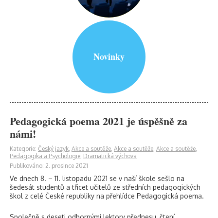
Novinky
Pedagogická poema 2021 je úspěšně za
námi!
Kategorie:
Český jazyk
,
Akce a soutěže
,
Akce a soutěže
,
Akce a soutěže
,
Pedagogika a Psychologie
,
Dramatická výchova
Publikováno: 2. prosince 2021
Ve dnech 8. – 11. listopadu 2021 se v naší škole sešlo na
šedesát studentů a třicet učitelů ze středních pedagogických
škol z celé České republiky na přehlídce Pedagogická poema.
Společně s deseti odbornými lektory přednesu, čtení,