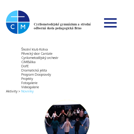
Cyrilometodějské gymnázium a střední
odborná škola pedagogická Brno
Školní klub Kotva
Pěvecký sbor Cantate
Cyrilometodějský orchestr
CiMBálka
DofE
Dramatická jelita
Program Doopravdy
Projekty
Fotogalerie
Videogalerie
Aktivity
Novinky