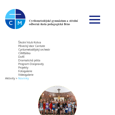
Cyrilometodějské gymnázium a střední
odborná škola pedagogická Brno
Školní klub Kotva
Pěvecký sbor Cantate
Cyrilometodějský orchestr
CiMBálka
DofE
Dramatická jelita
Program Doopravdy
Projekty
Fotogalerie
Videogalerie
Aktivity
Novinky