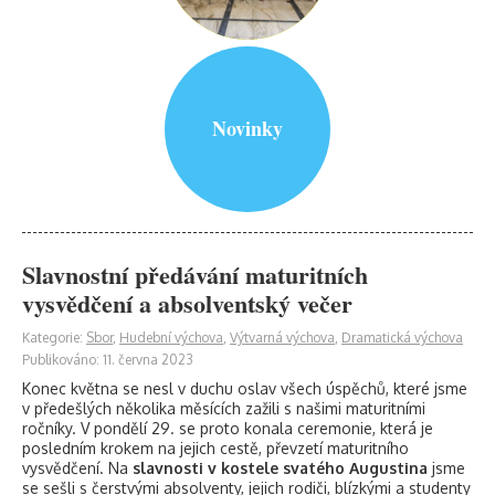
Novinky
Slavnostní předávání maturitních
vysvědčení a absolventský večer
Kategorie:
Sbor
,
Hudební výchova
,
Výtvarná výchova
,
Dramatická výchova
Publikováno: 11. června 2023
Konec května se nesl v duchu oslav všech úspěchů, které jsme
v předešlých několika měsících zažili s našimi maturitními
ročníky. V pondělí 29. se proto konala ceremonie, která je
posledním krokem na jejich cestě, převzetí maturitního
vysvědčení. Na
slavnosti v kostele svatého Augustina
jsme
se sešli s čerstvými absolventy, jejich rodiči, blízkými a studenty