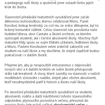
a pedagogy naší školy a společně jsme oslavili tento jejich
krok do života.
Slavnostní předávání maturitních vysvědčení jsme začali
děkovnou bohoslužbou, kterou celebroval Mons. Pavel
Konzbul, biskup brněnský, za což mu ze srdce děkujeme, byl to
krásný komunitní zážitek. Celou slavností nás provázela naše
hudební tělesa, sbor Cantate a školní orchestr, ve kterém
vystoupili studenti, ale i čerství absolventi školy. Všechny čtyři
maturitní třídy spolu se svým třídním učitelem, ředitelem školy
a Mons. Pavlem Konzbulem velmi srdečně zakončili své
studium na naší škole a my doufáme, že stejně úspěšně budou
pokračovat i v dalším životě.
Přejeme jim, aby je neopouštěl entuziasmus z objevování
nových věcí a k dalším krokům ve svém životě přistupovali
stále tak kreativně. A slovy, které zazněly na slavnosti: v našich
modlitbách zůstaváte i nadále, stejně jako všichni absolventi,
kteří neodmyslitelně patří k historii a životu naší školy.
Po skončení předávání maturitních vysvědčení se studenti,
absolventi, rodiče a další návštěvníci tohoto slavnostního
odpoledne, plynoucího pozvolna k večeru, přesunuli do
prostor školy, kde právě začínal
absolventský večer
–