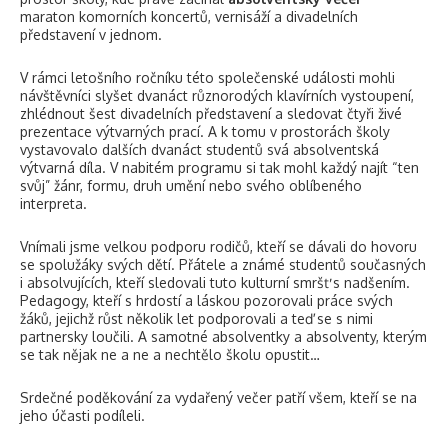
maraton komorních koncertů, vernisáží a divadelních
představení v jednom.
V rámci letošního ročníku této společenské události mohli
návštěvníci slyšet dvanáct různorodých klavírních vystoupení,
zhlédnout šest divadelních představení a sledovat čtyři živé
prezentace výtvarných prací. A k tomu v prostorách školy
vystavovalo dalších dvanáct studentů svá absolventská
výtvarná díla. V nabitém programu si tak mohl každý najít “ten
svůj” žánr, formu, druh umění nebo svého oblíbeného
interpreta.
Vnímali jsme velkou podporu rodičů, kteří se dávali do hovoru
se spolužáky svých dětí. Přátele a známé studentů současných
i absolvujících, kteří sledovali tuto kulturní smršť s nadšením.
Pedagogy, kteří s hrdostí a láskou pozorovali práce svých
žáků, jejichž růst několik let podporovali a teď se s nimi
partnersky loučili. A samotné absolventky a absolventy, kterým
se tak nějak ne a ne a nechtělo školu opustit…
Srdečné poděkování za vydařený večer patří všem, kteří se na
jeho účasti podíleli.